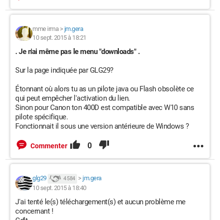
mme irma
>
jm.gera
10 sept. 2015 à 18:21
. Je n'ai même pas le menu "downloads" .
Sur la page indiquée par GLG29?
Étonnant où alors tu as un pilote java ou Flash obsolète ce
qui peut empêcher l'activation du lien.
Sinon pour Canon ton 400D est compatible avec W10 sans
pilote spécifique.
Fonctionnait il sous une version antérieure de Windows ?
0
Commenter
glg29
>
jm.gera
4 584
10 sept. 2015 à 18:40
J'ai tenté le(s) téléchargement(s) et aucun problème me
concernant !