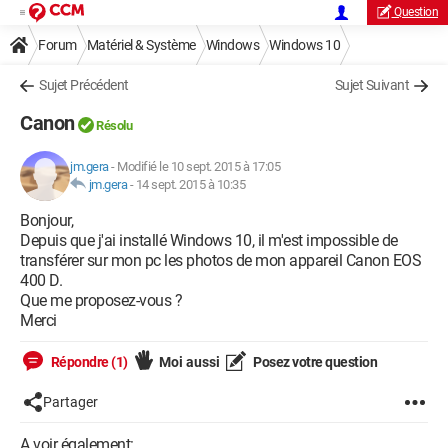
Question
Forum
Matériel & Système
Windows
Windows 10
Sujet Précédent
Sujet Suivant
Canon
Résolu
jm.gera
-
Modifié le 10 sept. 2015 à 17:05
jm.gera
-
14 sept. 2015 à 10:35
Bonjour,
Depuis que j'ai installé Windows 10, il m'est impossible de
transférer sur mon pc les photos de mon appareil Canon EOS
400 D.
Que me proposez-vous ?
Merci
Répondre (1)
Moi aussi
Posez votre question
Partager
A voir également: