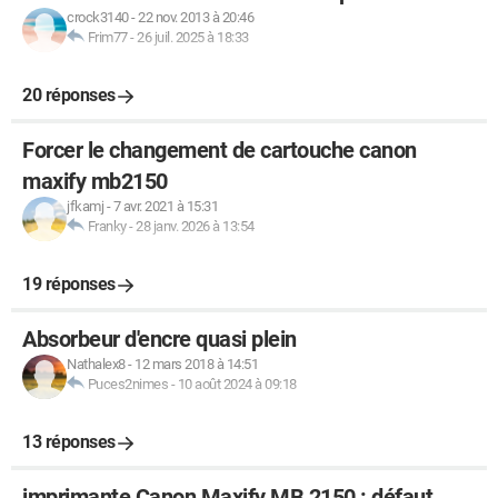
crock3140
-
22 nov. 2013 à 20:46
Frim77
-
26 juil. 2025 à 18:33
20 réponses
Forcer le changement de cartouche canon
maxify mb2150
jfkamj
-
7 avr. 2021 à 15:31
Franky
-
28 janv. 2026 à 13:54
19 réponses
Absorbeur d'encre quasi plein
Nathalex8
-
12 mars 2018 à 14:51
Puces2nimes
-
10 août 2024 à 09:18
13 réponses
imprimante Canon Maxify MB 2150 : défaut