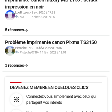
impression en noir
LouBrizeux
-
8 avr. 2020 à 17:38
MAT
-
10 août 2022 à 09:35
5 réponses
Problème imprimante canon Pixma TS3150
Pistache0719
-
14 févr. 2022 à 09:36
Pistache0719
-
14 févr. 2022 à 18:01
3 réponses
DEVENEZ MEMBRE EN QUELQUES CLICS
Connectez-vous simplement avec ceux qui
partagent vos intérêts