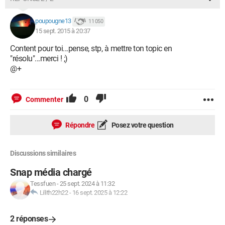
poupougne13
11 050
15 sept. 2015 à 20:37
Content pour toi...pense, stp, à mettre ton topic en
"résolu"...merci ! ;)
@+
0
Commenter
Répondre
Posez votre question
Discussions similaires
Snap média chargé
Tessfuen
-
25 sept. 2024 à 11:32
Lilith22h22
-
16 sept. 2025 à 12:22
2 réponses