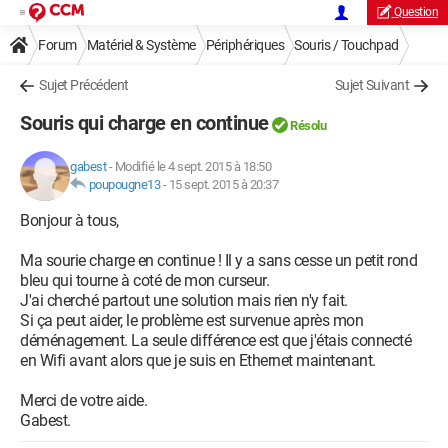
Question
Forum
Matériel & Système
Périphériques
Souris / Touchpad
Sujet Précédent
Sujet Suivant
Souris qui charge en continue
Résolu
gabest
-
Modifié le 4 sept. 2015 à 18:50
poupougne13
-
15 sept. 2015 à 20:37
Bonjour à tous,
Ma sourie charge en continue ! Il y a sans cesse un petit rond
bleu qui tourne à coté de mon curseur.
J'ai cherché partout une solution mais rien n'y fait.
Si ça peut aider, le problème est survenue après mon
déménagement. La seule différence est que j'étais connecté
en Wifi avant alors que je suis en Ethernet maintenant.
Merci de votre aide.
Gabest.