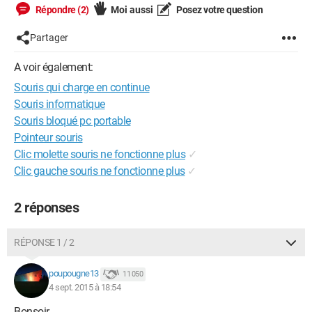
Répondre (2)
Moi aussi
Posez votre question
Partager
A voir également:
Souris qui charge en continue
Souris informatique
Souris bloqué pc portable
Pointeur souris
Clic molette souris ne fonctionne plus
✓
Clic gauche souris ne fonctionne plus
✓
2 réponses
RÉPONSE 1 / 2
poupougne13
11 050
4 sept. 2015 à 18:54
Bonsoir...