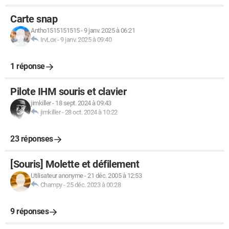
Carte snap
Antho1515151515
-
9 janv. 2025 à 06:21
IrvLox
-
9 janv. 2025 à 09:40
1 réponse
Pilote IHM souris et clavier
jimkiller
-
18 sept. 2024 à 09:43
jimkiller
-
28 oct. 2024 à 10:22
23 réponses
[Souris] Molette et défilement
Utilisateur anonyme
-
21 déc. 2005 à 12:53
Champy
-
25 déc. 2023 à 00:28
9 réponses