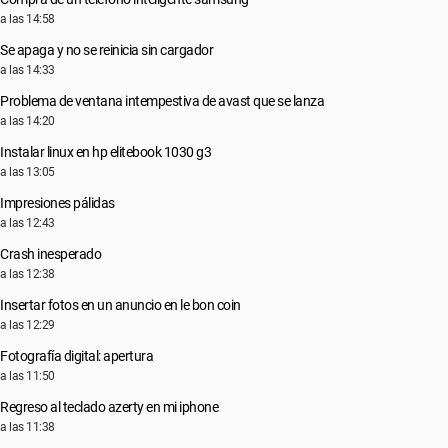
a las 14:58
Se apaga y no se reinicia sin cargador
a las 14:33
Problema de ventana intempestiva de avast que se lanza
a las 14:20
Instalar linux en hp elitebook 1030 g3
a las 13:05
Impresiones pálidas
a las 12:43
Crash inesperado
a las 12:38
Insertar fotos en un anuncio en le bon coin
a las 12:29
Fotografía digital: apertura
a las 11:50
Regreso al teclado azerty en mi iphone
a las 11:38