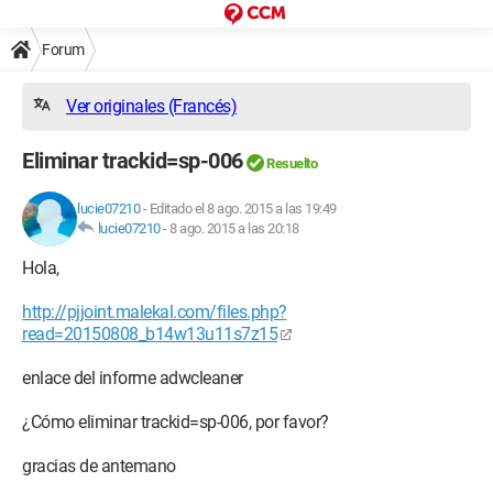
Forum
Ver originales (Francés)
Eliminar trackid=sp-006
Resuelto
lucie07210
-
Editado el 8 ago. 2015 a las 19:49
lucie07210
-
8 ago. 2015 a las 20:18
Hola,
http://pjjoint.malekal.com/files.php?
read=20150808_b14w13u11s7z15
enlace del informe adwcleaner
¿Cómo eliminar trackid=sp-006, por favor?
gracias de antemano