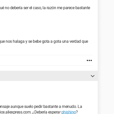
 esto?
 qué no debería ser el caso, la razón me parece bastante
 que nos halaga y se bebe gota a gota una verdad que
nsaje aunque suelo pedir bastante a menudo. La
ice.aliexpress.com. ¿Debería esperar
phishing
?