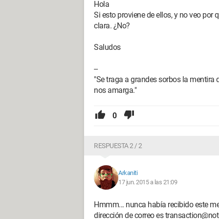
¿Sabe usted lo que significa realmente
Hola
Gracias de antemano.
Si esto proviene de ellos, y no veo por
clara. ¿No?
Saludos
--
"Se traga a grandes sorbos la mentira
nos amarga."
0
RESPUESTA 2 / 2
Arkaniti
17 jun. 2015 a las 21:09
Hmmm... nunca había recibido este me
dirección de correo es transaction@not