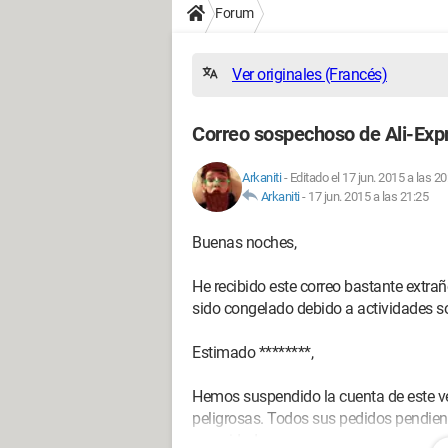
Forum
Ver originales (Francés)
Correo sospechoso de Ali-Exp
Arkaniti
-
Editado el 17 jun. 2015 a las 20
Arkaniti
-
17 jun. 2015 a las 21:25
Buenas noches,
He recibido este correo bastante extra
sido congelado debido a actividades 
Estimado ********,
Hemos suspendido la cuenta de este v
peligrosas. Todos sus pedidos pendien
seguridad.