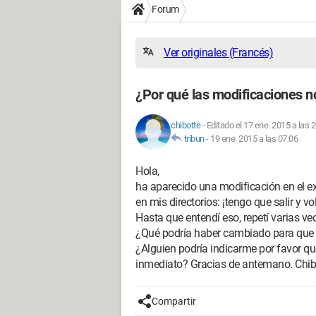
Forum
Ver originales (Francés)
¿Por qué las modificaciones 
chibotte
-
Editado el 17 ene. 2015 a las 
tribun
-
19 ene. 2015 a las 07:06
Hola,
ha aparecido una modificación en el e
en mis directorios: ¡tengo que salir y vo
Hasta que entendí eso, repetí varias ve
¿Qué podría haber cambiado para que e
¿Alguien podría indicarme por favor qu
inmediato? Gracias de antemano. Chib
Compartir