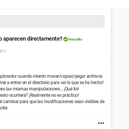
no aparecen directamente?
Resuelto
20:11
xplorador cuando intento mover/copiar/pegar archivos
lver a entrar en el directorio para ver lo que se ha hecho!
ces las mismas manipulaciones... ¡Qué lío!
sto ocurriera? ¡Realmente no es práctico!
é cambiar para que las modificaciones sean visibles de
otte