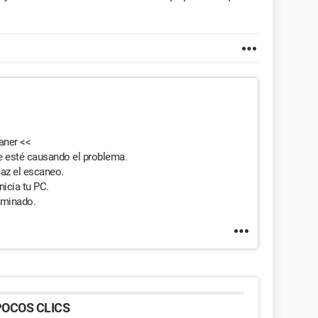
aner <<
e esté causando el problema.
haz el escaneo.
nicia tu PC.
iminado.
OCOS CLICS