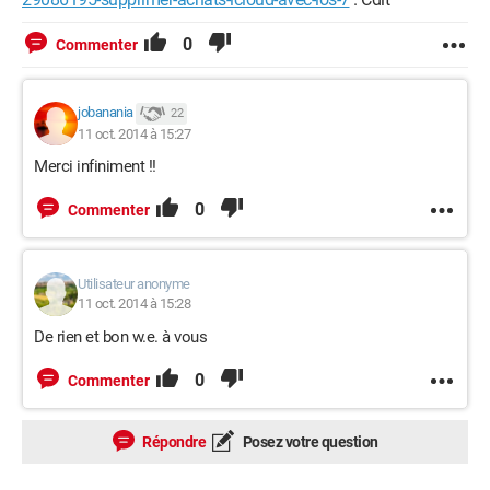
0
Commenter
jobanania
22
11 oct. 2014 à 15:27
Merci infiniment !!
0
Commenter
Utilisateur anonyme
11 oct. 2014 à 15:28
De rien et bon w.e. à vous
0
Commenter
Répondre
Posez votre question