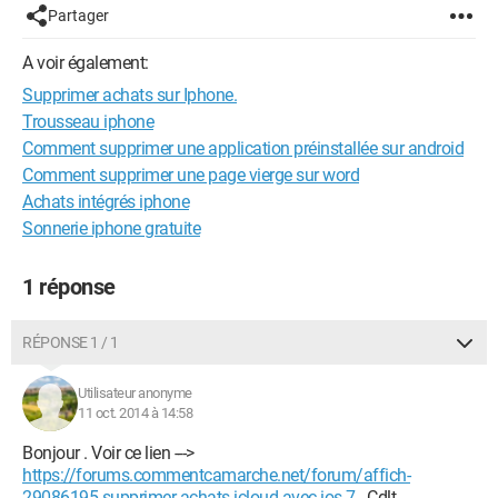
Partager
A voir également:
Supprimer achats sur Iphone.
Trousseau iphone
Comment supprimer une application préinstallée sur android
Comment supprimer une page vierge sur word
Achats intégrés iphone
Sonnerie iphone gratuite
1 réponse
RÉPONSE 1 / 1
Utilisateur anonyme
11 oct. 2014 à 14:58
Bonjour . Voir ce lien --->
https://forums.commentcamarche.net/forum/affich-
29086195-supprimer-achats-icloud-avec-ios-7
. Cdlt