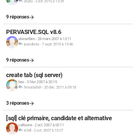
ziuziu
-
3 avr. 2015 à 13:39
9 réponses
PERVASIVE.SQL v8.6
akesettien
-
28 mars 2007 à 13:11
jeandenis
-
7 sept. 2015 à 15:46
9 réponses
create tab (sql server)
tew
-
3 févr. 2007 à 20:15
hmostafah
-
20 déc. 2011 à 09:18
3 réponses
[sql] clé primaire, candidate et alternative
caltoune
-
2 oct. 2007 à 03:11
tchill
-
2 oct. 2007 à 10:27