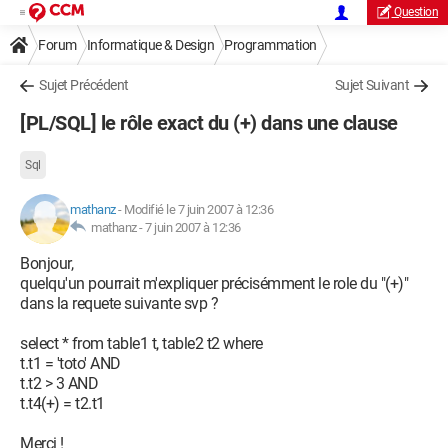
Question
Forum
Informatique & Design
Programmation
Sujet Précédent
Sujet Suivant
[PL/SQL] le rôle exact du (+) dans une clause
Sql
mathanz
-
Modifié le 7 juin 2007 à 12:36
mathanz -
7 juin 2007 à 12:36
Bonjour,
quelqu'un pourrait m'expliquer précisémment le role du "(+)"
dans la requete suivante svp ?
select * from table1 t, table2 t2 where
t.t1 = 'toto' AND
t.t2 > 3 AND
t.t4(+) = t2.t1
Merci !