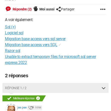
Répondre (2)
Moi aussi
Partager
A voir également:
Sql (+)
Logiciel sql
Migration base access vers sql server
Migration base access vers SQL
✓
Razor sql
Unable to extract temporary files for microsoft sql server
express 2022
2 réponses
RÉPONSE 1 / 2
Meilleure réponse
jee pee
9 994