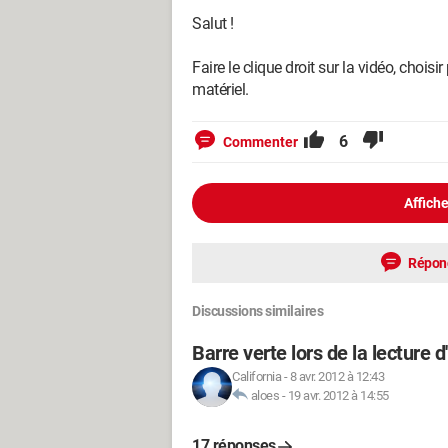
Salut !
Faire le clique droit sur la vidéo, chois
matériel.
6
Commenter
Affiche
Répon
Discussions similaires
Barre verte lors de la lecture 
California
-
8 avr. 2012 à 12:43
aloes
-
19 avr. 2012 à 14:55
17 réponses