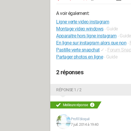
A voir également:
Ligne verte video instagram
Montage video windows
- Guide
Apparaitre hors ligne instagram
- Guide
En ligne sur instagram alors que non
-
Pastille verte snapchat
✓
-
Forum Snap
Partager photos en ligne
- Guide
2 réponses
RÉPONSE 1 / 2
Meilleure réponse
Profil bloqué
7 juil. 2014 à 19:40