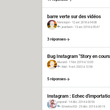
barre verte sur des vidéos
francisjon
-
12 avr. 2018 à 04:08
jeanbern
-
13 avr. 2018 à 05:47
3 réponses
Bug Instagram "Story en cours 
Alucard
-
1 févr. 2019 à 13:00
Mat
-
9 oct. 2022 à 12:58
5 réponses
Instagram : Echec d'importatio
poporal
-
14 déc. 2014 à 00:56
Emrekoc92i
-
25 déc. 2015 à 00:19