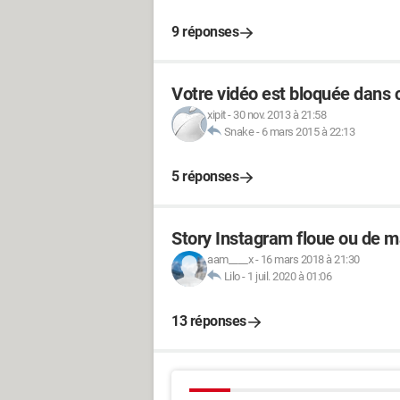
9 réponses
Votre vidéo est bloquée dans 
xipit
-
30 nov. 2013 à 21:58
Snake
-
6 mars 2015 à 22:13
5 réponses
Story Instagram floue ou de m
aam____x
-
16 mars 2018 à 21:30
Lilo
-
1 juil. 2020 à 01:06
13 réponses