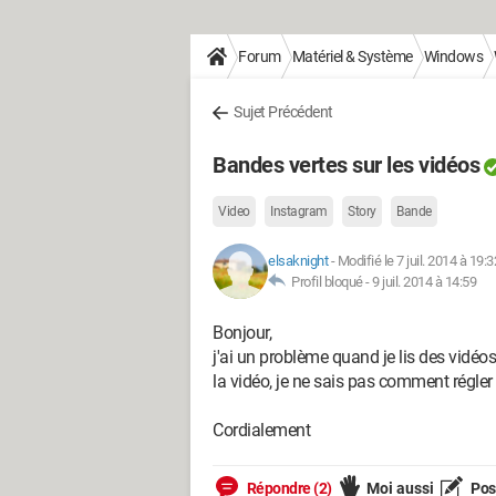
Forum
Matériel & Système
Windows
Sujet Précédent
Bandes vertes sur les vidéos
Video
Instagram
Story
Bande
elsaknight
-
Modifié le 7 juil. 2014 à 19:3
Profil bloqué -
9 juil. 2014 à 14:59
Bonjour,
j'ai un problème quand je lis des vidéo
la vidéo, je ne sais pas comment régler
Cordialement
Répondre (2)
Moi aussi
Pose