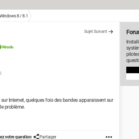
Windows 8 / 8.1
Foru
Sujet Suivant
Instal
Résolu
systèm
pilote
quest
2
s sur Internet, quelques fois des bandes apparaissent sur
 le problème.
z votre question
Partager