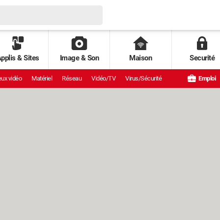
pplis & Sites
Image & Son
Maison
Securité
ux vidéo
Matériel
Réseau
Vidéo/TV
Virus/Sécurité
Emploi