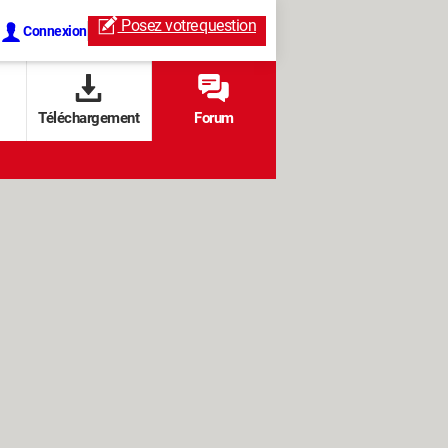
Posez votre
question
Connexion
Téléchargement
Forum