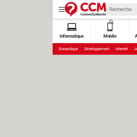
Informatique
Mobile
A
Bureautique
Développement
Internet
Je