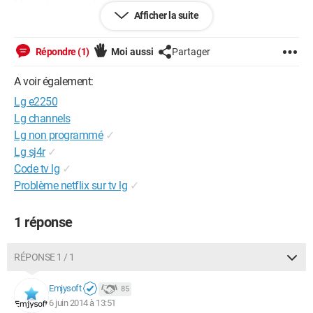
Merci de votre aide.
Afficher la suite
Précision : ce LG fonctionne en double écran (2ème écran)
Le portable Clévo sur lequel il est branché fonctionne à
merveille.
Répondre (1)
Moi aussi
Partager
A voir également:
Lg e2250
Lg channels
Lg non programmé
✓
Lg sj4r
✓
Code tv lg
✓
Problème netflix sur tv lg
✓
1 réponse
RÉPONSE 1 / 1
Emjysoft
85
6 juin 2014 à 13:51