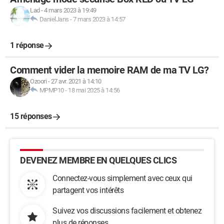
Lad
-
4 mars 2023 à 19:49
DanielJans
-
7 mars 2023 à 14:57
1 réponse
Comment vider la memoire RAM de ma TV LG?
Ozoori
-
27 avr. 2021 à 14:10
MPMP10
-
18 mai 2025 à 14:56
15 réponses
DEVENEZ MEMBRE EN QUELQUES CLICS
Connectez-vous simplement avec ceux qui
partagent vos intérêts
Suivez vos discussions facilement et obtenez
plus de réponses