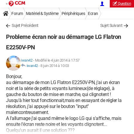
Question
Forum
Matériel & Système
Périphériques
Ecran
Sujet Précédent
Sujet Suivant
Probleme écran noir au démarrage LG Flatron
E2250V-PN
iwan42
-
Modifié le 4 juin 2014 à 17:57
iwan42
-
8 juin 2014 à 10:03
Bonjour,
au démarrage de mon LG Flatron E2250V-PN, j'ai un écran
noir et la série de petits voyants lumineux(de réglage), à
gauche du bouton de mise en marche, qui clignotent !
Jusqu'à hier tout fonctionnait,mais en essayant de régler la
résolution, j'ai appuyé sur le bouton "input"
malencontreusement.
A l'allumage j'ai quand même le logo LG qui s'affiche, mais
ensuite l'écran reste noire et les voyants clignotent...
Quelqu'un aurait il une solution ???