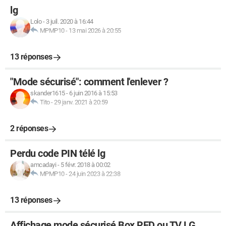
lg
Lolo
-
3 juil. 2020 à 16:44
MPMP10
-
13 mai 2026 à 20:55
13 réponses
"Mode sécurisé": comment l'enlever ?
skander1615
-
6 juin 2016 à 15:53
Tito
-
29 janv. 2021 à 20:59
2 réponses
Perdu code PIN télé lg
amcadayi
-
5 févr. 2018 à 00:02
MPMP10
-
24 juin 2023 à 22:38
13 réponses
Affichage mode sécurisé Box RED ou TV LG