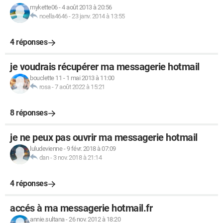
mykette06
-
4 août 2013 à 20:56
noella4646
-
23 janv. 2014 à 13:55
4 réponses
je voudrais récupérer ma messagerie hotmail
bouclette 11
-
1 mai 2013 à 11:00
rosa
-
7 août 2022 à 15:21
8 réponses
je ne peux pas ouvrir ma messagerie hotmail
luludevienne
-
9 févr. 2018 à 07:09
dan
-
3 nov. 2018 à 21:14
4 réponses
accés à ma messagerie hotmail.fr
annie.sultana
-
26 nov. 2012 à 18:20