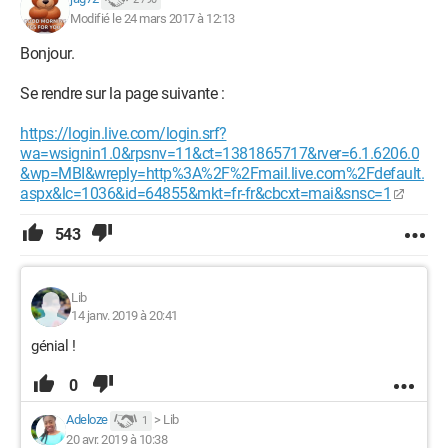
Modifié le 24 mars 2017 à 12:13
Bonjour.
Se rendre sur la page suivante :
https://login.live.com/login.srf?
wa=wsignin1.0&rpsnv=11&ct=1381865717&rver=6.1.6206.0
&wp=MBI&wreply=http%3A%2F%2Fmail.live.com%2Fdefault.
aspx&lc=1036&id=64855&mkt=fr-fr&cbcxt=mai&snsc=1
543
Lib
14 janv. 2019 à 20:41
génial !
0
Adeloze
>
Lib
1
20 avr. 2019 à 10:38