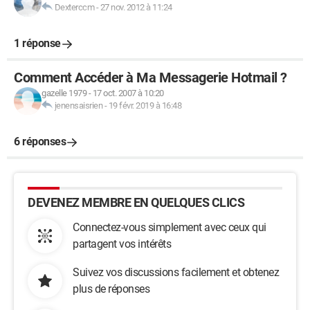
Dexterccm
-
27 nov. 2012 à 11:24
1 réponse
Comment Accéder à Ma Messagerie Hotmail ?
gazelle 1979
-
17 oct. 2007 à 10:20
jenensaisrien
-
19 févr. 2019 à 16:48
6 réponses
DEVENEZ MEMBRE EN QUELQUES CLICS
Connectez-vous simplement avec ceux qui
partagent vos intérêts
Suivez vos discussions facilement et obtenez
plus de réponses