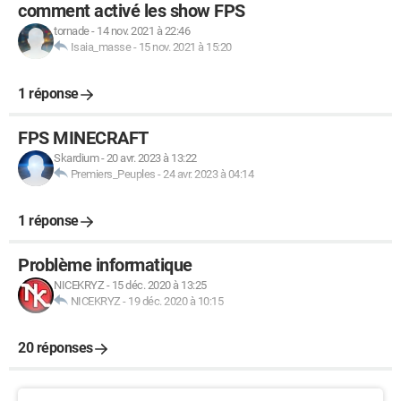
comment activé les show FPS
tornade
-
14 nov. 2021 à 22:46
Isaia_masse
-
15 nov. 2021 à 15:20
1 réponse
FPS MINECRAFT
Skardium
-
20 avr. 2023 à 13:22
Premiers_Peuples
-
24 avr. 2023 à 04:14
1 réponse
Problème informatique
NICEKRYZ
-
15 déc. 2020 à 13:25
NICEKRYZ
-
19 déc. 2020 à 10:15
20 réponses