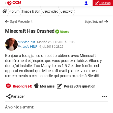
Question
Forum
Image & Son
Jeux vidéo
Jeux PC
Sujet Précédent
Sujet Suivant
Minecraft Has Crashed
Résolu
Mr.VideoTest
-
Modifié le 9 juil. 2013 à 16:05
Joe's-HELP
-
9 juil. 2013 à 23:25
Bonjour à tous, j'ai eu un petit problème avec Minecraft
dernièrement et j'èspère que vous pourrez m'aidez. Allons-y,
donc j'ai Installer Too Many Items 1.5.2 et Une fenêtre est
apparut en disant que Minecraft avait planter voila mes
remerciments a celui ou celle qui pourra m'aider à Bientôt
Répondre (4)
Moi aussi
Posez votre question
Partager
A voir également: