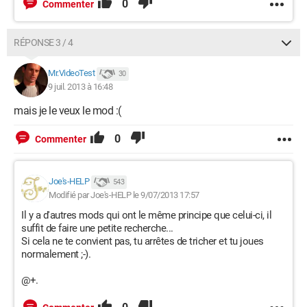
0
Commenter
RÉPONSE 3 / 4
Mr.VideoTest
30
9 juil. 2013 à 16:48
mais je le veux le mod :(
0
Commenter
Joe's-HELP
543
Modifié par Joe's-HELP le 9/07/2013 17:57
Il y a d'autres mods qui ont le même principe que celui-ci, il
suffit de faire une petite recherche...
Si cela ne te convient pas, tu arrêtes de tricher et tu joues
normalement ;-).
@+.