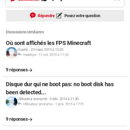
Répondre
Posez votre question
Discussions similaires
Où sont affichés les FPS Minecraft
Guerric
-
23 mars 2019 à 15:28
malekpe
-
11 oct. 2019 à 11:24
9 réponses
Disque dur qui ne boot pas: no boot disk has
been detected...
Utilisateur anonyme
-
9 déc. 2014 à 21:30
Utilisateur anonyme
-
1 janv. 2015 à 17:51
9 réponses