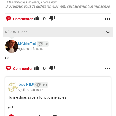
Si les imbéciles volaient, il ferait nuit.
Si quelqu'un vous dit qu'il n'a jamais menti, c'est sûrement un mensonge.
0
Commenter
RÉPONSE 2 / 4
Mr.VideoTest
30
9 juil. 2013 à 16:46
ok
0
Commenter
Joe's-HELP
543
9 juil. 2013 à 16:47
Tu me diras si cela fonctionne après.
@+.