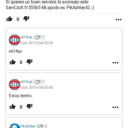
Si quieres un buen servidor, te aconsejo este:
ServCraft.fr:35565 Mi apodo es: PikAshley42 ;-)
0
eb14-qc
7
5 jun. 2013 a las 02:34
eb14qc
0
eb14-qc
7
5 jun. 2013 a las 02:42
Estoy dentro.
0
PikAshley
4