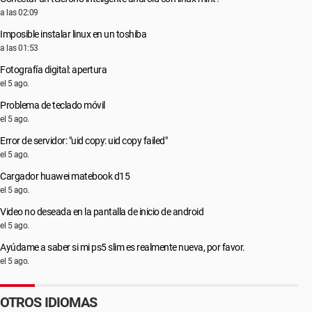
a las 02:09
Imposible instalar linux en un toshiba
a las 01:53
Fotografía digital: apertura
el 5 ago.
Problema de teclado móvil
el 5 ago.
Error de servidor: "uid copy: uid copy failed"
el 5 ago.
Cargador huawei matebook d15
el 5 ago.
Video no deseada en la pantalla de inicio de android
el 5 ago.
Ayúdame a saber si mi ps5 slim es realmente nueva, por favor.
el 5 ago.
OTROS IDIOMAS