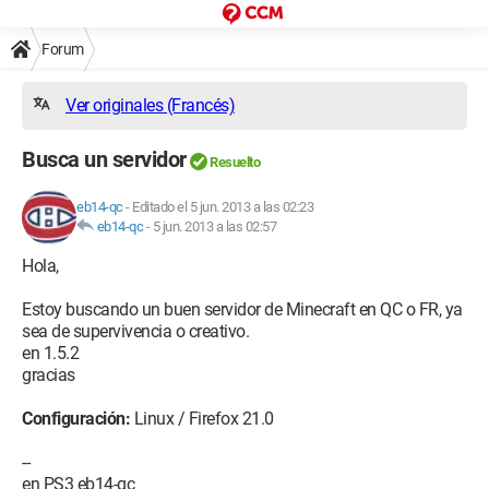
Forum
Ver originales (Francés)
Busca un servidor
Resuelto
eb14-qc
-
Editado el 5 jun. 2013 a las 02:23
eb14-qc
-
5 jun. 2013 a las 02:57
Hola,
Estoy buscando un buen servidor de Minecraft en QC o FR, ya
sea de supervivencia o creativo.
en 1.5.2
gracias
Configuración:
Linux / Firefox 21.0
--
en PS3 eb14-qc