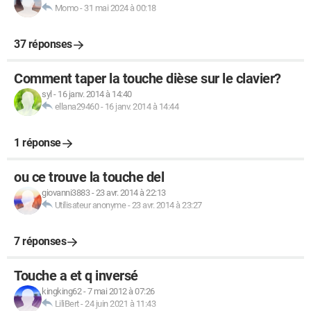
Momo
-
31 mai 2024 à 00:18
37 réponses
Comment taper la touche dièse sur le clavier?
syl
-
16 janv. 2014 à 14:40
ellana29460
-
16 janv. 2014 à 14:44
1 réponse
ou ce trouve la touche del
giovanni3883
-
23 avr. 2014 à 22:13
Utilisateur anonyme
-
23 avr. 2014 à 23:27
7 réponses
Touche a et q inversé
kingking62
-
7 mai 2012 à 07:26
LiliBert
-
24 juin 2021 à 11:43