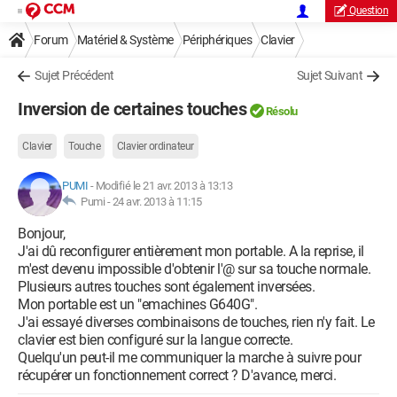
Question
Forum
Matériel & Système
Périphériques
Clavier
Sujet Précédent
Sujet Suivant
Inversion de certaines touches
Résolu
Clavier
Touche
Clavier ordinateur
PUMI
-
Modifié le 21 avr. 2013 à 13:13
Pumi -
24 avr. 2013 à 11:15
Bonjour,
J'ai dû reconfigurer entièrement mon portable. A la reprise, il
m'est devenu impossible d'obtenir l'@ sur sa touche normale.
Plusieurs autres touches sont également inversées.
Mon portable est un "emachines G640G".
J'ai essayé diverses combinaisons de touches, rien n'y fait. Le
clavier est bien configuré sur la langue correcte.
Quelqu'un peut-il me communiquer la marche à suivre pour
récupérer un fonctionnement correct ? D'avance, merci.