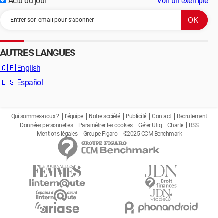
Actu du jour
Voir un exemple
AUTRES LANGUES
🇬🇧
English
🇪🇸
Español
Qui sommes-nous ?
L'équipe
Notre société
Publicité
Contact
Recrutement
Données personnelles
Paramétrer les cookies
Gérer Utiq
Charte
RSS
Mentions légales
Groupe Figaro
©2025 CCM Benchmark