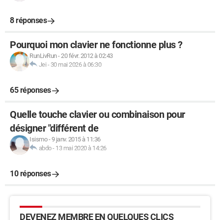
8 réponses
Pourquoi mon clavier ne fonctionne plus ?
RunLivRun
-
20 févr. 2012 à 02:43
Jei
-
30 mai 2026 à 06:30
65 réponses
Quelle touche clavier ou combinaison pour
désigner "différent de
Isismo
-
9 janv. 2015 à 11:36
abdo
-
13 mai 2020 à 14:26
10 réponses
DEVENEZ MEMBRE EN QUELQUES CLICS