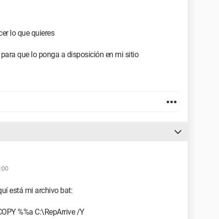
cer lo que quieres
 para que lo ponga a disposición en mi sitio
:00
quí está mi archivo bat:
COPY %%a C:\RepArrive /Y