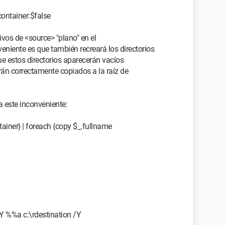
container:$false
ivos de <source> "plano" en el
veniente es que también recreará los directorios
ue estos directorios aparecerán vacíos
rán correctamente copiados a la raíz de
 este inconveniente:
tainer} | foreach {copy $_.fullname
Y %%a c:\rdestination /Y