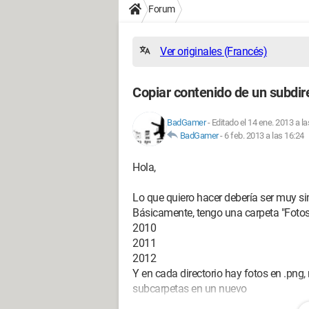
Forum
Ver originales (Francés)
Copiar contenido de un subdir
BadGamer
-
Editado el 14 ene. 2013 a la
BadGamer
-
6 feb. 2013 a las 16:24
Hola,
Lo que quiero hacer debería ser muy si
Básicamente, tengo una carpeta "Fotos
2010
2011
2012
Y en cada directorio hay fotos en .png
subcarpetas en un nuevo