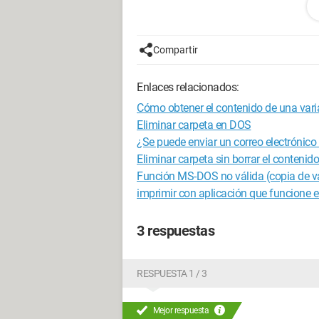
copy .....\Fotos\*\*.png .....\F
Compartir
Pero tengo la impresión de que el \*\ p
Enlaces relacionados:
idea? =)
Cómo obtener el contenido de una var
Configuración:
Windows 7 / Chrome 2
Eliminar carpeta en DOS
¿Se puede enviar un correo electróni
Eliminar carpeta sin borrar el contenido
Función MS-DOS no válida (copia de va
imprimir con aplicación que funcione 
3 respuestas
RESPUESTA 1 / 3
Mejor respuesta