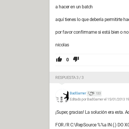
a hacer en un batch
aquí tienes lo que debería permitirte ha
por favor confírmame si está bien o no
nicolas
0
RESPUESTA 3 / 3
BadGamer
133
Editado por BadGamer el 15/01/2013 19
¡Super, gracias! La solución era esta. A
FOR /R C:\RepSource %%a IN (.) DO X