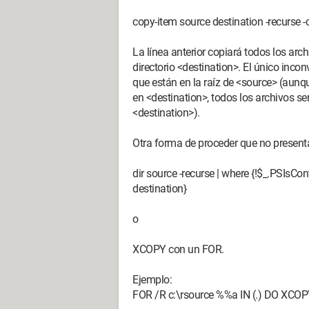
copy-item source destination -recurse -
La línea anterior copiará todos los arch
directorio <destination>. El único incon
que están en la raíz de <source> (aunq
en <destination>, todos los archivos se
<destination>).
Otra forma de proceder que no presenta
dir source -recurse | where {!$_.PSIsCon
destination}
o
XCOPY con un FOR.
Ejemplo:
FOR /R c:\rsource %%a IN (.) DO XCOP