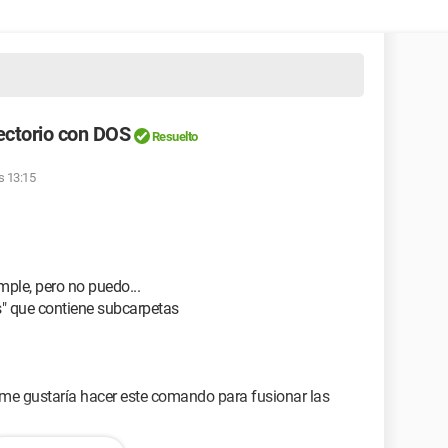
ectorio con DOS
Resuelto
s 13:15
mple, pero no puedo...
" que contiene subcarpetas
, me gustaría hacer este comando para fusionar las