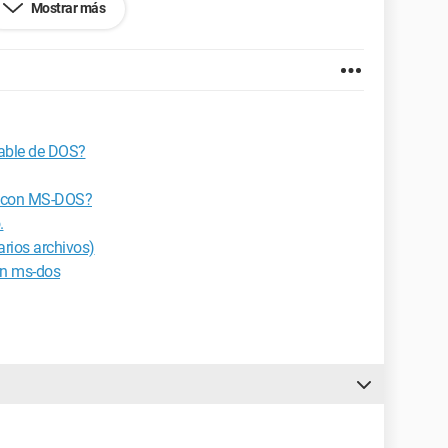
Mostrar más
otosFusion\
ara decir "todas las carpetas" no funciona... ¿alguna
iable de DOS?
3.0.1271.97
co con MS-DOS?
.
rios archivos)
en ms-dos