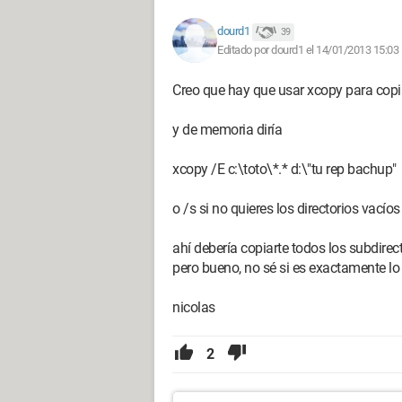
dourd1
39
Editado por dourd1 el 14/01/2013 15:03
Creo que hay que usar xcopy para copia
y de memoria diría
xcopy /E c:\toto\*.* d:\"tu rep bachup"
o /s si no quieres los directorios vacíos
ahí debería copiarte todos los subdirect
pero bueno, no sé si es exactamente lo
nicolas
2