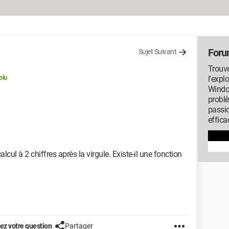
Foru
Sujet Suivant
Trouve
olu
l'expl
Window
probl
passi
effica
alcul à 2 chiffres après la virgule. Existe-il une fonction
z votre question
Partager