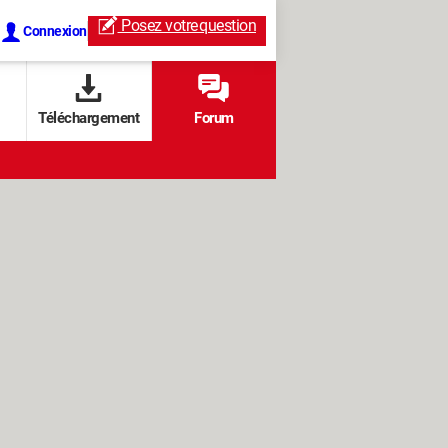
Posez votre
question
Connexion
Téléchargement
Forum