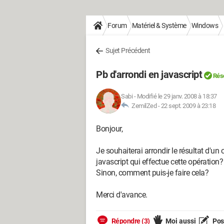
Forum
Matériel & Système
Windows
Sujet Précédent
Pb d'arrondi en javascript
Rés
Sabi
-
Modifié le 29 janv. 2008 à 18:37
ZemilZed -
22 sept. 2009 à 23:18
Bonjour,
Je souhaiterai arrondir le résultat d'un c
javascript qui effectue cette opération?
Sinon, comment puis-je faire cela?
Merci d'avance.
Répondre (3)
Moi aussi
Pose