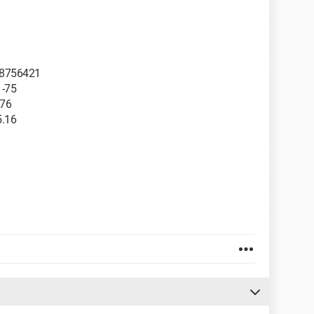
598756421
 -75
-76
5.16