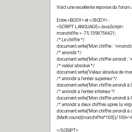
Voici une excellente reponse du foru
Entre <BODY> et </BODY> :
<SCRIPT LANGUAGE=JavaScript>
monchiffre = -75.1598756421;
/* Le chiffre */
document.write('Mon chiffre : '+monchi
/* arrondir */
document.write('Mon chiffre arrondi : 
/* valeur absolue */
document.write('Valeur absolue de mon 
/* arrondir a l'entier superieur */
document.write('Mon chiffre arrondi à l\
/* arrondir a l'entier inferieur */
document.write('Mon chiffre arrondi à l\'
/* arrondir a deux chiffres apres la virgu
document.write('Mon chiffre arrondi à de
(Math.round(monchiffre*100))/100+'<B
</SCRIPT>