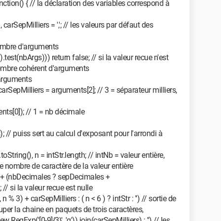
ion() { // la déclaration des variables correspond à
carSepMilliers = ','; // les valeurs par défaut des
nombre d'arguments
').test(nbArgs))) return false; // si la valeur recue n'est
nombre cohérent d'arguments
'arguments
rSepMilliers = arguments[2]; // 3 = séparateur milliers,
ts[0]); // 1 = nb décimale
// puiss sert au calcul d'exposant pour l'arrondi à
toString(), n = intStr.length; // intNb = valeur entière,
 le nombre de caractère de la valeur entière
his + (nbDecimales ? sepDecimales +
 // si la valeur recue est nulle
n % 3) + carSepMilliers : ( n < 6 ) ? intStr : '') // sortie de
per la chaine en paquets de trois caractères,
 RegExp('[0-9]{3}', 'g')).join(carSepMilliers) : '') // les