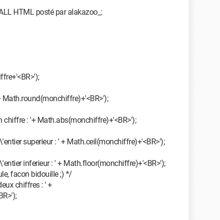
m ALL HTML posté par alakazoo_:
ffre+'<BR>');
'+ Math.round(monchiffre)+'<BR>');
chiffre : '+ Math.abs(monchiffre)+'<BR>');
'entier superieur : ' + Math.ceil(monchiffre)+'<BR>');
entier inferieur : ' + Math.floor(monchiffre)+'<BR>');
le, facon bidouille ;) */
ux chiffres : ' +
R>');