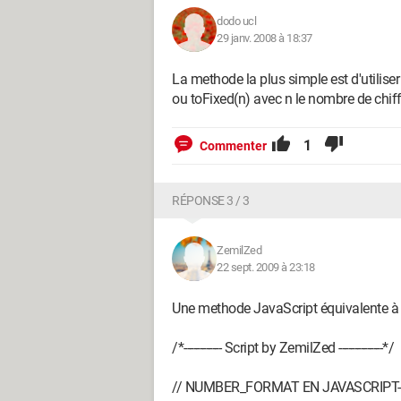
dodo ucl
29 janv. 2008 à 18:37
La methode la plus simple est d'utiliser
ou toFixed(n) avec n le nombre de chiffr
1
Commenter
RÉPONSE 3 / 3
ZemilZed
22 sept. 2009 à 23:18
Une methode JavaScript équivalente à
/*------------ Script by ZemilZed --------------*/
// NUMBER_FORMAT EN JAVASCRIPT------------------