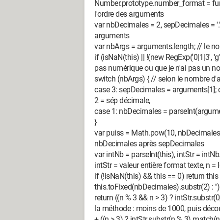
Number.prototype.number_format = funct
l'ordre des arguments
var nbDecimales = 2, sepDecimales = '.', 
arguments
var nbArgs = arguments.length; // le 
if (isNaN(this) || !(new RegExp('0|1|3', 'g
pas numérique ou que je n'ai pas un 
switch (nbArgs) { // selon le nombre d
case 3: sepDecimales = arguments[1]; ca
2 = sép décimale,
case 1: nbDecimales = parseInt(argumen
}
var puiss = Math.pow(10, nbDecimales); 
nbDecimales après sepDecimales
var intNb = parseInt(this), intStr = intNb.
intStr = valeur entière format texte, n =
if (!isNaN(this) && this == 0) return t
this.toFixed(nbDecimales).substr(2) : '');
return ((n % 3 && n > 3) ? intStr.substr(0, 
la méthode : moins de 1000, puis décou
+ ((n > 3) ? intStr.substr(n % 3).match(new