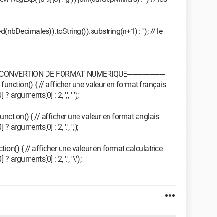
(nbDecimales)).toString()).substring(n+1) : ''); // le
ERTION DE FORMAT NUMERIQUE----------------------
nction() { // afficher une valeur en format français
rguments[0] : 2, ',', ' ');
ction() { // afficher une valeur en format anglais
rguments[0] : 2, '.', ',');
on() { // afficher une valeur en format calculatrice
rguments[0] : 2, '.', '\'');