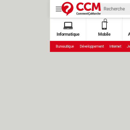
Informatique
Mobile
A
Bureautique
Développement
Internet
Je