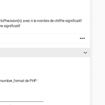
 toPrecision(n) avec n le nombre de chiffre significatif
e significatif
 number_format de PHP :
------------------------------------