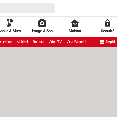
pplis & Sites
Image & Son
Maison
Securité
ux vidéo
Matériel
Réseau
Vidéo/TV
Virus/Sécurité
Emploi