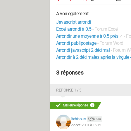
A voir également:
Javascript arrondi
Excel arrondi à 0.5
-
Forum Excel
Arrondir une moyenne à 0.5 près
✓
-
Fo
Arrondi publipostage
-
Forum Word
Arrondi javascript 2 décimal
-
Forum W
Arrondir à 2 décimales après la virgule 
3 réponses
RÉPONSE 1 / 3
Meilleure réponse
Bobinours
504
22 oct. 2001 à 15:12