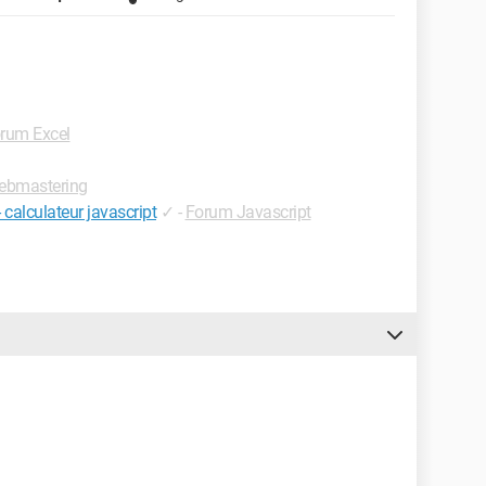
rum Excel
ebmastering
- calculateur javascript
✓
-
Forum Javascript