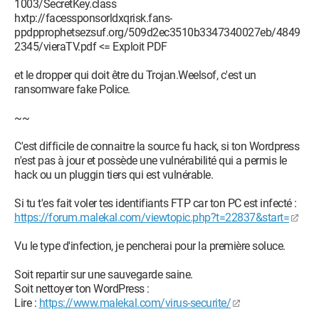
1003/SecretKey.class
hxtp://facessponsorldxqrisk.fans-
ppdpprophetsezsuf.org/509d2ec3510b3347340027eb/4849
2345/vieraTV.pdf <= Exploit PDF
et le dropper qui doit être du Trojan.Weelsof, c'est un
ransomware fake Police.
~~
C'est difficile de connaitre la source fu hack, si ton Wordpress
n'est pas à jour et possède une vulnérabilité qui a permis le
hack ou un pluggin tiers qui est vulnérable.
Si tu t'es fait voler tes identifiants FTP car ton PC est infecté :
https://forum.malekal.com/viewtopic.php?t=22837&start=
Vu le type d'infection, je pencherai pour la première soluce.
Soit repartir sur une sauvegarde saine.
Soit nettoyer ton WordPress :
Lire :
https://www.malekal.com/virus-securite/