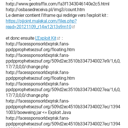
hxtp://www.geotraffix.com/fa3f1343046140e2c5.html
hxtp://osbasedreceiva.pl/img3/count.htm
Le dernier contient l'iframe qui redirige vers l'exploit kit :
https://pjjoint.malekal.com/files.php?
read=20121109_r14w12i13s9m10
et donc ensuite
L'Exploit Kit
:
hxtp://facessponsorldxqrisk.fans-
ppdpprophetsezsuf.org/floating.htm
hxtp://facessponsorldxqrisk.fans-
ppdpprophetsezsuf.org/509d2ec3510b3347340027e9/1,6,0,
17/7,0,0,0/change.php
hxtp://facessponsorldxqrisk.fans-
ppdpprophetsezsuf.org/floating.htm
hxtp://facessponsorldxqrisk.fans-
ppdpprophetsezsuf.org/509d2ec3510b3347340027ea/1,6,0,
17/7,0,0,0/change.php
hxtp://facessponsorldxqrisk.fans-
ppdpprophetsezsuf.org/509d2ec4510b3347340027ec/1394
1003/boeweing.jar <= Exploit Java
hxtp://facessponsorldxqrisk.fans-
ppdpprophetsezsuf.org/509d2ec4510b3347340027ec/1394