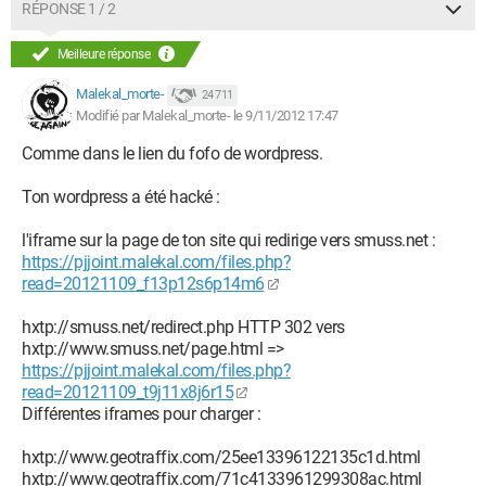
RÉPONSE 1 / 2
Meilleure réponse
Malekal_morte-
24 711
Modifié par Malekal_morte- le 9/11/2012 17:47
Comme dans le lien du fofo de wordpress.
Ton wordpress a été hacké :
l'iframe sur la page de ton site qui redirige vers smuss.net :
https://pjjoint.malekal.com/files.php?
read=20121109_f13p12s6p14m6
hxtp://smuss.net/redirect.php HTTP 302 vers
hxtp://www.smuss.net/page.html =>
https://pjjoint.malekal.com/files.php?
read=20121109_t9j11x8j6r15
Différentes iframes pour charger :
hxtp://www.geotraffix.com/25ee13396122135c1d.html
hxtp://www.geotraffix.com/71c4133961299308ac.html