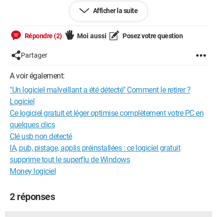
malveillant que mon site.
Afficher la suite
Ma question est de savoir comment déceler ce dit logiciel, et
comment le retirer de mon site.
Répondre (2)
Moi aussi
Posez votre question
Cordialement, BK.
Partager
A voir également:
"Un logiciel malveillant a été détecté" Comment le retirer ?
--
Je t'ai rendu service? Alors vote positivement.
Logiciel
I have a favor? Then vote positively.
Ce logiciel gratuit et léger optimise complètement votre PC en
quelques clics
Clé usb non detecté
IA, pub, pistage, applis préinstallées : ce logiciel gratuit
supprime tout le superflu de Windows
Money logiciel
2 réponses