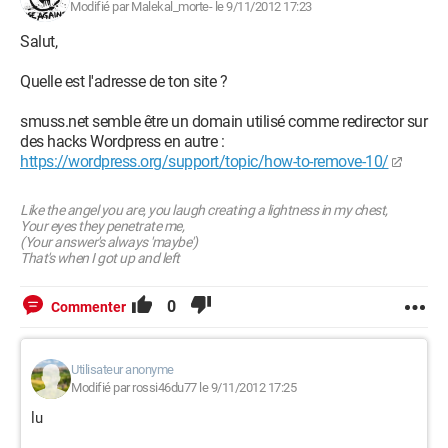
Modifié par Malekal_morte- le 9/11/2012 17:23
Salut,
Quelle est l'adresse de ton site ?
smuss.net semble être un domain utilisé comme redirector sur
des hacks Wordpress en autre :
https://wordpress.org/support/topic/how-to-remove-10/
Like the angel you are, you laugh creating a lightness in my chest,
Your eyes they penetrate me,
(Your answer's always 'maybe')
That's when I got up and left
0
Commenter
Utilisateur anonyme
Modifié par rossi46du77 le 9/11/2012 17:25
lu