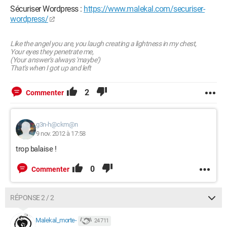
Sécuriser Wordpress :
https://www.malekal.com/securiser-
wordpress/
Like the angel you are, you laugh creating a lightness in my chest,
Your eyes they penetrate me,
(Your answer's always 'maybe')
That's when I got up and left
2
Commenter
g3n-h@ckm@n
9 nov. 2012 à 17:58
trop balaise !
0
Commenter
RÉPONSE 2 / 2
Malekal_morte-
24 711