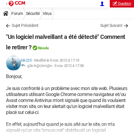
Question
Forum
Sécurité
Virus
Sujet Précédent
Sujet Suivant
"Un logiciel malveillant a été détecté" Comment
le retirer ?
Résolu
bik225
-
Modifié le 9 nov. 2012 à 17:19
g3n-h@ckm@n -
9 nov. 2012 à 17:58
Bonjour,
Je suis confronté à un problème avec mon site web. Plusieurs
utilisateurs utilisant Google Chrome comme navigateur et/ou
Avast comme Antivirus m'ont signalé que quand ils voulaient
visiter mon site, on leur alertait qu'un logiciel malveillant était
placé sur celui-ci.
En effet, aujourd'hui quand je suis allé sur le site, on m'a
signalé qu'un site "smuss.net" distribuait un logiciel