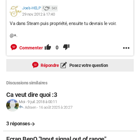
Joe's-HELP
543
29 nov. 2012 à 17:40
Va dans Steam puis propriété, ensuite tu devrais le voir.
@+.
0
Commenter
Répondre
Posez votre question
Discussions similaires
Ca veut dire quoi :3
Moi
-
9 juil. 2018 à 00:11
Adraen
-
16 août 2025 à 20:27
3 réponses
Ecran BenQ "Input signal out of range"