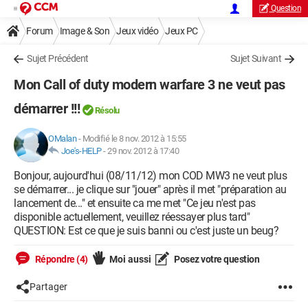
Question
Forum
Image & Son
Jeux vidéo
Jeux PC
Sujet Précédent
Sujet Suivant
Mon Call of duty modern warfare 3 ne veut pas
démarrer !!!
Résolu
OMalan
-
Modifié le 8 nov. 2012 à 15:55
Joe's-HELP
-
29 nov. 2012 à 17:40
Bonjour, aujourd'hui (08/11/12) mon COD MW3 ne veut plus
se démarrer... je clique sur "jouer" après il met "préparation au
lancement de..." et ensuite ca me met "Ce jeu n'est pas
disponible actuellement, veuillez réessayer plus tard"
QUESTION: Est ce que je suis banni ou c'est juste un beug?
Répondre (4)
Moi aussi
Posez votre question
Partager