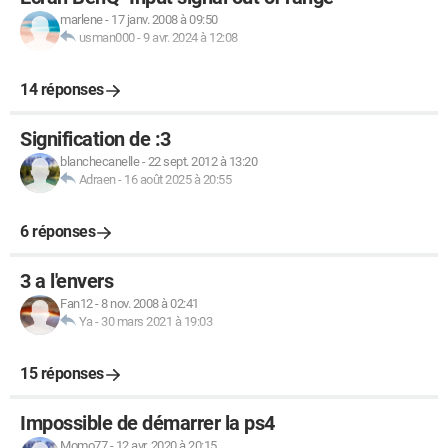
marlene
-
17 janv. 2008 à 09:50
usman000
-
9 avr. 2024 à 12:08
14 réponses
Signification de :3
blanchecanelle
-
22 sept. 2012 à 13:20
Adraen
-
16 août 2025 à 20:55
6 réponses
3 a l'envers
Fan12
-
8 nov. 2008 à 02:41
Ya
-
30 mars 2021 à 19:03
15 réponses
Impossible de démarrer la ps4
Momo77
-
12 avr. 2020 à 20:15