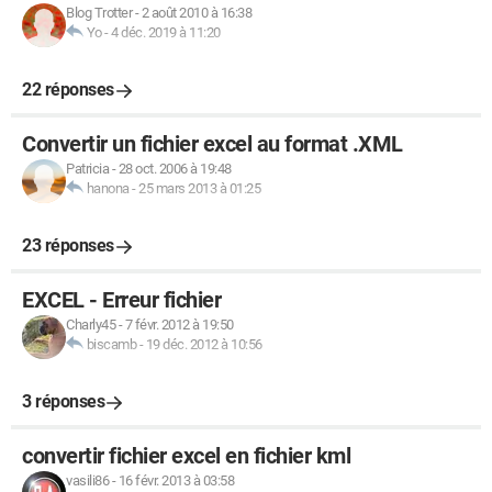
Blog Trotter
-
2 août 2010 à 16:38
Yo
-
4 déc. 2019 à 11:20
22 réponses
Convertir un fichier excel au format .XML
Patricia
-
28 oct. 2006 à 19:48
hanona
-
25 mars 2013 à 01:25
23 réponses
EXCEL - Erreur fichier
Charly45
-
7 févr. 2012 à 19:50
biscamb
-
19 déc. 2012 à 10:56
3 réponses
convertir fichier excel en fichier kml
vasili86
-
16 févr. 2013 à 03:58