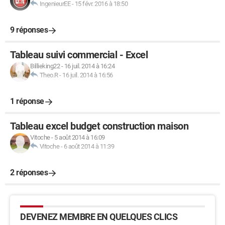
IngenieurEE
-
15 févr. 2016 à 18:50
9 réponses
Tableau suivi commercial - Excel
Billieking22
-
16 juil. 2014 à 16:24
Theo.R
-
16 juil. 2014 à 16:56
1 réponse
Tableau excel budget construction maison
Vitoche
-
5 août 2014 à 16:09
Vitoche
-
6 août 2014 à 11:39
2 réponses
DEVENEZ MEMBRE EN QUELQUES CLICS