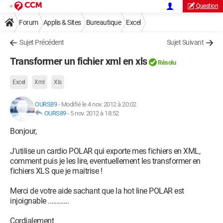
Question
Forum
Applis & Sites
Bureautique
Excel
Sujet Précédent
Sujet Suivant
Transformer un fichier xml en xls
Résolu
Excel
Xml
Xls
OURS89
-
Modifié le 4 nov. 2012 à 20:02
OURS89
-
5 nov. 2012 à 18:52
Bonjour,
J'utilise un cardio POLAR qui exporte mes fichiers en XML,
comment puis je les lire, eventuellement les transformer en
fichiers XLS que je maitrise !
Merci de votre aide sachant que la hot line POLAR est
injoignable ............
Cordialement