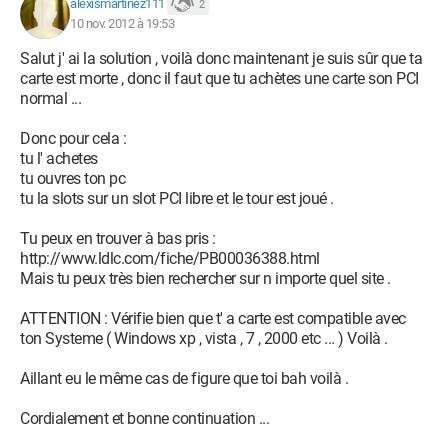
Pont sud : Intel H67
alexismartinez111
2
Identifiant de révision : B3
10 nov. 2012 à 19:53
Salut j' ai la solution , voilà donc maintenant je suis sûr que ta
Mémoire
carte est morte , donc il faut que tu achètes une carte son PCI
normal ...
8 Go de mémoire totale de type DDR3 à 686.79 MHz
Barrette Corsair de 4 Go
Donc pour cela :
Fréquence maximale : 667 MHz
tu l' achetes
Bande passante : PC3-10700H
tu ouvres ton pc
Barrette Kingston de 2 Go
tu la slots sur un slot PCI libre et le tour est joué .
Fréquence maximale : 667 MHz
Bande passante : PC3-10700
Tu peux en trouver à bas pris :
Barrette Kingston de 2 Go
http://www.ldlc.com/fiche/PB00036388.html
Fréquence maximale : 667 MHz
Mais tu peux très bien rechercher sur n importe quel site .
Bande passante : PC3-10700
ATTENTION : Vérifie bien que t' a carte est compatible avec
Carte Graphique
ton Systeme ( Windows xp , vista , 7 , 2000 etc ... ) Voilà .
Radeon HD 6850
Aillant eu le même cas de figure que toi bah voilà .
Version DirectX installée : 11.0
Cordialement et bonne continuation ...
Disque dur