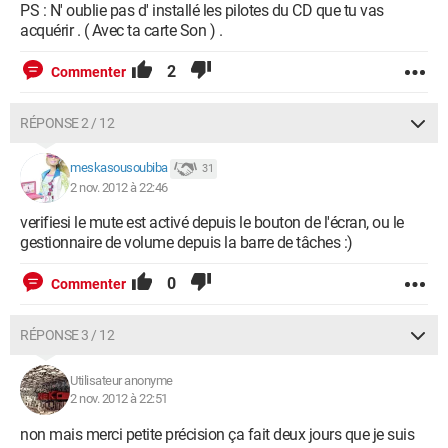
PS : N' oublie pas d' installé les pilotes du CD que tu vas
Disque dur ST32000641AS de 1.82 To SATA III
acquérir . ( Avec ta carte Son ) .
Firmware : CC13
Version du SATA : SATA Rev 2.6
2
Commenter
Numéro de série : 9WM29NG4
Température HDD : 32 °C
Temps de fonctionnement : 8540 heures
RÉPONSE 2 / 12
Disque dur SMI USB DISK USB Device de 15.11 Go
meskasousoubiba
31
Lecteurs optiques
2 nov. 2012 à 22:46
Optiarc DVD RW AD-5240S
verifiesi le mute est activé depuis le bouton de l'écran, ou le
Type : DVD+R/DL Recorder
gestionnaire de volume depuis la barre de tâches :)
Version du firmware : 1.03
0
Commenter
Réseau
Realtek Semiconductor Co., Ltd. RTL8111/8168B PCI Express
RÉPONSE 3 / 12
Gigabit Ethernet controller
Type d'adaptateur : ethernet
Utilisateur anonyme
Bande passante : 1 Gbits/s
2 nov. 2012 à 22:51
non mais merci petite précision ça fait deux jours que je suis
Cartes multimedia