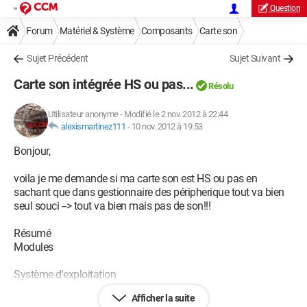
Question
Forum
Matériel & Système
Composants
Carte son
Sujet Précédent
Sujet Suivant
Carte son intégrée HS ou pas...
Résolu
Utilisateur anonyme
-
Modifié le 2 nov. 2012 à 22:44
alexismartinez111
-
10 nov. 2012 à 19:53
Bonjour,
voila je me demande si ma carte son est HS ou pas en
sachant que dans gestionnaire des péripherique tout va bien
seul souci --> tout va bien mais pas de son!!!
Résumé
Modules
Système d'exploitation
Afficher la suite
Windows 7 Edition Intégrale ?(X64)? Service Pack 1