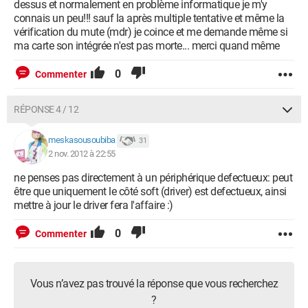
dessus et normalement en problème informatique je m'y
connais un peu!!! sauf la après multiple tentative et même la
Intel Corporation 6 Series/C200 Series Chipset Family High
vérification du mute (mdr) je coince et me demande même si
Definition Audio Controller
ma carte son intégrée n'est pas morte... merci quand même
Advanced Micro Devices [AMD] nee ATI Barts HDMI Audio
[Radeon HD 6800 Series]
0
Commenter
Clavier
RÉPONSE 4 / 12
Périphérique clavier PIH
Logitech, Inc. LX710 Cordless Desktop Laser (USB Receiver)
meskasousoubiba
31
2 nov. 2012 à 22:55
Souris
ne penses pas directement à un périphérique defectueux: peut
Logitech, Inc. LX710 Cordless Desktop Laser (USB Receiver)
être que uniquement le côté soft (driver) est defectueux, ainsi
Souris HID
mettre à jour le driver fera l'affaire :)
Ecran(s)
0
Commenter
SyncMaster
Fabricant : Samsung
Resolution maximum : 1920 x 1080
Vous n’avez pas trouvé la réponse que vous recherchez
Taille de l'écran : 21.7" (48 cm x 27 cm)
?