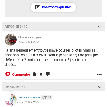
Date de fabrication : 18/11/2009
Ratio d'aspect : 16:9
Posez votre question
Type d'entrée vidéo : Digital Signal
Périphérique USB
RÉPONSE 5 / 12
Logitech, Inc. LX710 Cordless Desktop Laser (USB Receiver)
Version USB supportée : 1.10
Utilisateur anonyme
Silicon Motion, Inc. - Taiwan (formerly Feiya Technology
2 nov. 2012 à 23:02
Corp.) 64MB QDI U2 DISK (USB DISK)
Version USB supportée : 2.0
j'ai malheureusement tout essayé pour les pilotes mais ils
Sony Corp. Batoh Device / PlayStation 3 Controller
sont bon j'en suis a 99% sur (enfin je pense ^^) une prise jack
(PLAYSTATION(R)3 Controller)
défectueuse? mais comment tester cela? je suis a court
Version USB supportée : 2.0
d'idée...
0
Commenter
RÉPONSE 6 / 12
meskasousoubiba
31
2 nov. 2012 à 23:07