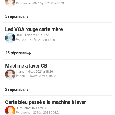
kusanagi79
-
10 juil. 2022 à 00:49
5 réponses
Led VGA rouge carte mère
F0UF
-
4 déc. 2022 à 13:29
F0UF
-
5 déc. 2022 à 18:30
25 réponses
Machine à laver CB
Imane
-
14 oct. 2021 à 18:26
fabul
-
14 oct. 2021 à 18:32
2 réponses
Carte bleu passé a la machine à laver
Fi
-
20 janv. 2021 à 21:39
Jmichel
-
26 févr. 2023 à 08:24