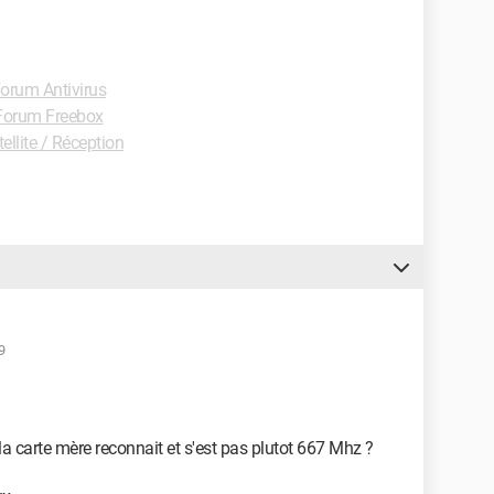
orum Antivirus
Forum Freebox
llite / Réception
9
la carte mère reconnait et s'est pas plutot 667 Mhz ?