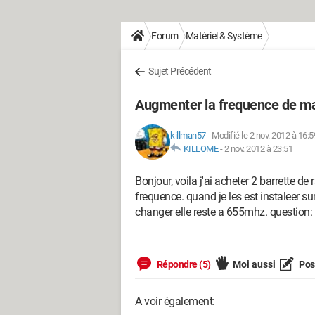
Forum
Matériel & Système
Sujet Précédent
Augmenter la frequence de m
killman57
-
Modifié le 2 nov. 2012 à 16:5
KILLOME
-
2 nov. 2012 à 23:51
Bonjour, voila j'ai acheter 2 barrette
frequence. quand je les est instaleer su
changer elle reste a 655mhz. question
Répondre (5)
Moi aussi
Pose
A voir également: