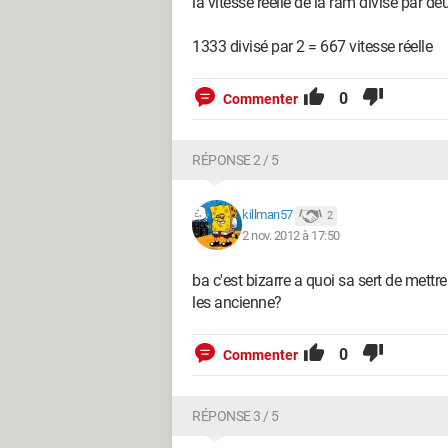
la vitesse réelle de la ram divisé par de
1333 divisé par 2 = 667 vitesse réelle
0
Commenter
RÉPONSE 2 / 5
killman57
2
2 nov. 2012 à 17:50
ba c'est bizarre a quoi sa sert de mett
les ancienne?
0
Commenter
RÉPONSE 3 / 5