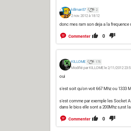
killman57
2
2 nov. 2012 à 18:12
donc mes ram son deja a la frequence 
0
Commenter
KILLOME
175
Modifié par KILLOME le 2/11/2012 23:5
oui
s'est soit qu'on voit 667 Mhz ou 1333 M
s'est comme par exemple les Socket A
dans le bios elle sont a 200Mhz s,est 
0
Commenter