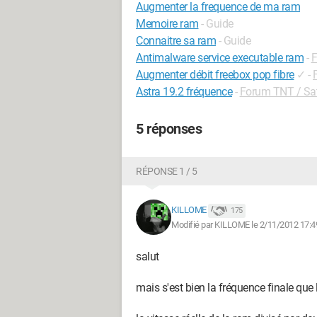
Augmenter la frequence de ma ram
Memoire ram
- Guide
Connaitre sa ram
- Guide
Antimalware service executable ram
-
F
Augmenter débit freebox pop fibre
✓
-
Astra 19.2 fréquence
-
Forum TNT / Sate
5 réponses
RÉPONSE 1 / 5
KILLOME
175
Modifié par KILLOME le 2/11/2012 17:4
salut
mais s'est bien la fréquence finale que 