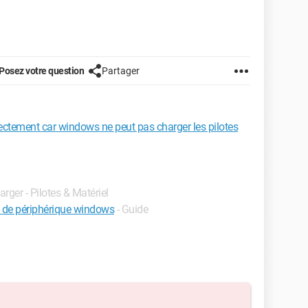
Posez votre question
Partager
ectement car windows ne peut pas charger les pilotes
arger - Pilotes & Matériel
s de périphérique windows
- Guide