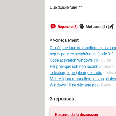
Que dois-je faire ??
Répondre (3)
Moi aussi
(1)
A voir également:
Ce périphérique ne fonctionne pas corr
requis pour ce périphérique. (code 31)
Code activation windows 10
- Guide
Périphérique usb non reconnu
- Guide
Telecharger peripherique audio
- Téléch
Mettre à jour manuellement vos pilote
Windows 10 ne démarre pas
- Guide
3 réponses
Résumé de la discussion