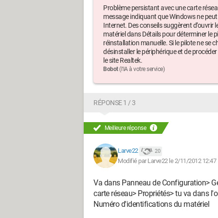
Problème persistant avec une carte résea
message indiquant que Windows ne peut pa
Internet. Des conseils suggèrent d’ouvrir le
matériel dans Détails pour déterminer le 
réinstallation manuelle. Si le pilote ne s
désinstaller le périphérique et de procéder 
le site Realtek.
Bobot
(l'IA à votre service)
RÉPONSE 1 / 3
Meilleure réponse
Larve22
20
Modifié par Larve22 le 2/11/2012 12:47
Va dans Panneau de Configuration> Gest
carte réseau> Propriétés> tu va dans l'o
Numéro d'identifications du matériel