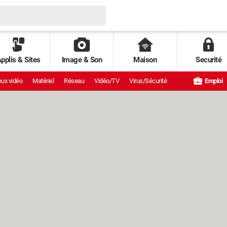
pplis & Sites
Image & Son
Maison
Securité
ux vidéo
Matériel
Réseau
Vidéo/TV
Virus/Sécurité
Emploi