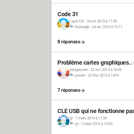
Code 31
Laure120
-
24 avr. 2013 à 11:55
kaneagle
-
24 avr. 2013 à 13:17
8 réponses
Problème cartes graphiques..
Axisgauvain
-
22 oct. 2013 à 16:06
juwain
-
22 févr. 2015 à 14:01
7 réponses
CLE USB qui ne fonctionne pa
@
-
7 mars 2016 à 11:39
@
-
7 mars 2016 à 19:30