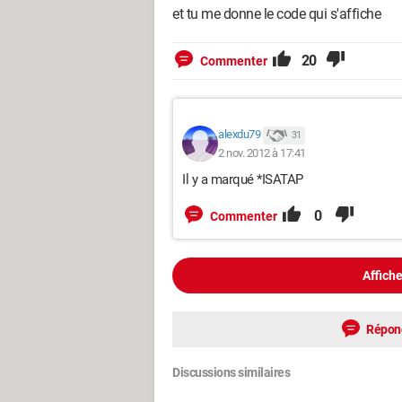
et tu me donne le code qui s'affiche
20
Commenter
alexdu79
31
2 nov. 2012 à 17:41
Il y a marqué *ISATAP
0
Commenter
Affiche
Répon
Discussions similaires