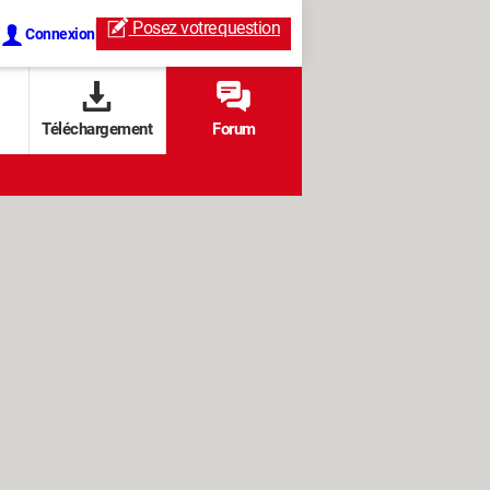
Posez votre
question
Connexion
Téléchargement
Forum