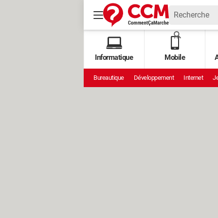
Informatique
Mobile
A
Bureautique
Développement
Internet
Je