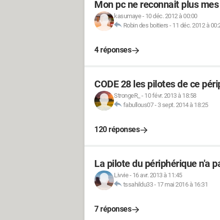
Mon pc ne reconnait plus mes 
kasumaye
-
10 déc. 2012 à 00:00
Robin des boitiers
-
11 déc. 2012 à 00:
4 réponses
CODE 28 les pilotes de ce péri
StrongeR_
-
10 févr. 2013 à 18:58
fabullous07
-
3 sept. 2014 à 18:25
120 réponses
La pilote du périphérique n'a pa
Livvie
-
16 avr. 2013 à 11:45
tssahildu33
-
17 mai 2016 à 16:31
7 réponses