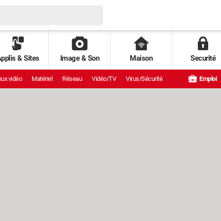
pplis & Sites
Image & Son
Maison
Securité
ux vidéo
Matériel
Réseau
Vidéo/TV
Virus/Sécurité
Emploi