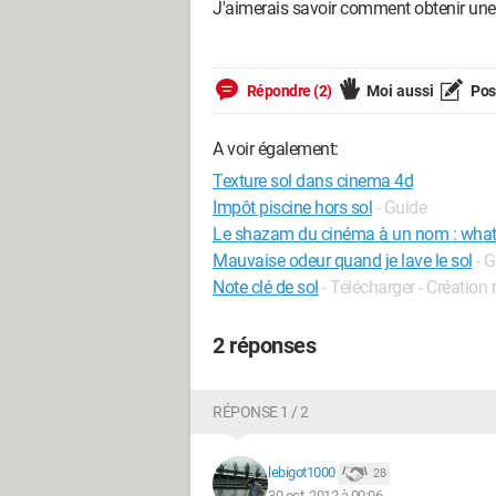
J'aimerais savoir comment obtenir une
Répondre (2)
Moi aussi
Pose
A voir également:
Texture sol dans cinema 4d
Impôt piscine hors sol
- Guide
Le shazam du cinéma à un nom : what
Mauvaise odeur quand je lave le sol
- 
Note clé de sol
- Télécharger - Création
2 réponses
RÉPONSE 1 / 2
lebigot1000
28
30 oct. 2012 à 00:06