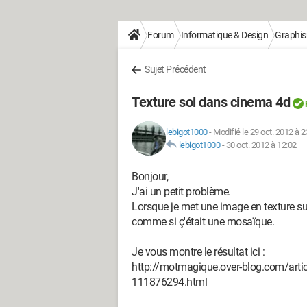
Forum
Informatique & Design
Graphi
Sujet Précédent
Texture sol dans cinema 4d
lebigot1000
-
Modifié le 29 oct. 2012 à 2
lebigot1000
-
30 oct. 2012 à 12:02
Bonjour,
J'ai un petit problème.
Lorsque je met une image en texture sur
comme si ç'était une mosaïque.
Je vous montre le résultat ici :
http://motmagique.over-blog.com/artic
111876294.html