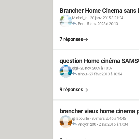
Brancher Home Cinema sans 
Michel_ja
-
20 janv. 2015 à 21:24
Ben
-
5 janv. 2023 à 20:10
7 réponses
question Home cinéma SAMS
gigi
-
26 nov. 2009 à 10:07
ninou
-
27 févr. 2010 à 18:54
9 réponses
brancher vieux home cinema ph
@labouille
-
30 mars 2016 à 14:45
Andy31200
-
2 avr. 2016 à 17:34