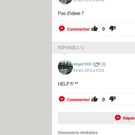
Pas d'idées ?
0
Commenter
RÉPONSE 2 / 2
lebigot1000
28
30 oct. 2012 à 12:02
HELP !!! ^^
0
Commenter
Répon
Discussions similaires