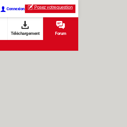
Posez votre
question
Connexion
Téléchargement
Forum