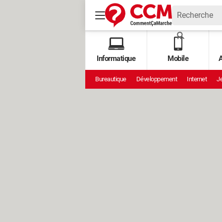
Informatique
Mobile
A
Bureautique
Développement
Internet
Je