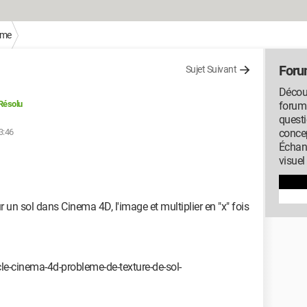
sme
Foru
Sujet Suivant
Découv
Résolu
forum
questi
3:46
concep
Échan
visuel
 un sol dans Cinema 4D, l'image et multiplier en "x" fois
le-cinema-4d-probleme-de-texture-de-sol-