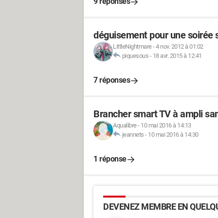
9 réponses
déguisement pour une soirée 
LittleNightmare
-
4 nov. 2012 à 01:02
piquesous
-
18 avr. 2015 à 12:41
7 réponses
Brancher smart TV à ampli s
Aqualibre
-
10 mai 2016 à 14:13
jeannets
-
10 mai 2016 à 14:30
1 réponse
DEVENEZ MEMBRE EN QUELQU