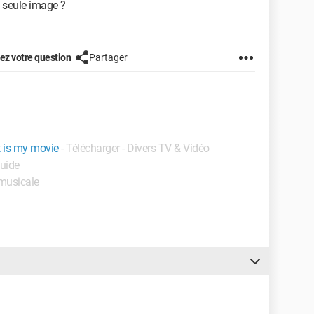
 seule image ?
z votre question
Partager
 is my movie
- Télécharger - Divers TV & Vidéo
Guide
 musicale