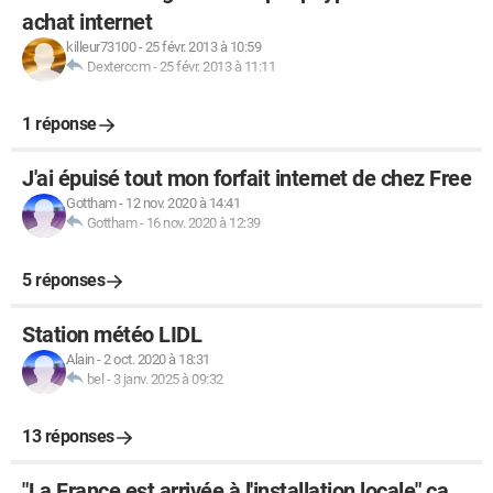
achat internet
killeur73100
-
25 févr. 2013 à 10:59
Dexterccm
-
25 févr. 2013 à 11:11
1 réponse
J'ai épuisé tout mon forfait internet de chez Free
Gottham
-
12 nov. 2020 à 14:41
Gottham
-
16 nov. 2020 à 12:39
5 réponses
Station météo LIDL
Alain
-
2 oct. 2020 à 18:31
bel
-
3 janv. 2025 à 09:32
13 réponses
"La France est arrivée à l'installation locale" ça