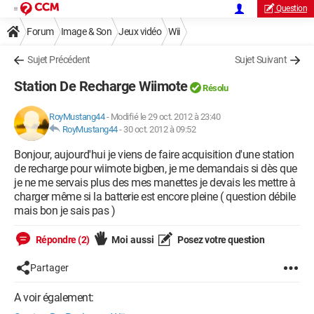
Question
Forum
Image & Son
Jeux vidéo
Wii
Sujet Précédent
Sujet Suivant
Station De Recharge Wiimote
Résolu
RoyMustang44
-
Modifié le 29 oct. 2012 à 23:40
RoyMustang44
-
30 oct. 2012 à 09:52
Bonjour, aujourd'hui je viens de faire acquisition d'une station
de recharge pour wiimote bigben, je me demandais si dès que
je ne me servais plus des mes manettes je devais les mettre à
charger même si la batterie est encore pleine ( question débile
mais bon je sais pas )
Répondre (2)
Moi aussi
Posez votre question
Partager
A voir également: