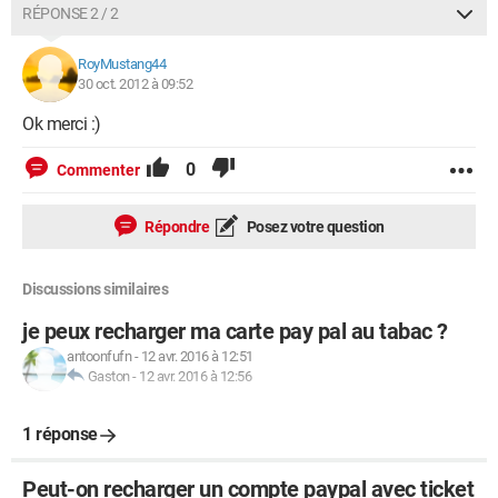
RÉPONSE 2 / 2
RoyMustang44
30 oct. 2012 à 09:52
Ok merci :)
0
Commenter
Répondre
Posez votre question
Discussions similaires
je peux recharger ma carte pay pal au tabac ?
antoonfufn
-
12 avr. 2016 à 12:51
Gaston
-
12 avr. 2016 à 12:56
1 réponse
Peut-on recharger un compte paypal avec ticket