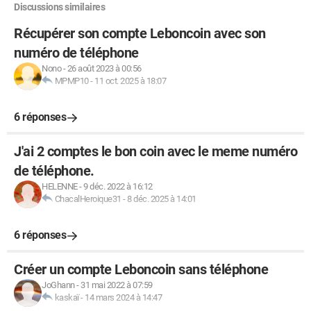
Discussions similaires
Récupérer son compte Leboncoin avec son
numéro de téléphone
Nono
-
26 août 2023 à 00:56
MPMP10
-
11 oct. 2025 à 18:07
6 réponses
J'ai 2 comptes le bon coin avec le meme numéro
de téléphone.
HELENNE
-
9 déc. 2022 à 16:12
ChacalHeroique31
-
8 déc. 2025 à 14:01
6 réponses
Créer un compte Leboncoin sans téléphone
JoGhann
-
31 mai 2022 à 07:59
kaskaï
-
14 mars 2024 à 14:47