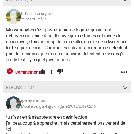
RÉPONSE 2 / 37
Stats\{75EBB0AA-4214-4CB4-90EC-E3E07ECD04F7}
(PUP.FunMoods) -> Aucune action effectuée.
Utilisateur anonyme
HKCR\CLSID\{965B9DBE-B104-44AC-950A-8A5F97AFF439}
29 oct. 2012 à 02:11
(PUP.Funmoods) -> Aucune action effectuée.
HKCR\CLSID\{A4C272EC-ED9E-4ACE-A6F2-9558C7F29EF3}
Malwarebytes n'est pas le suprême logiciel qui va tout
(PUP.Funmoods) -> Aucune action effectuée.
nettoyer sans exception. Il arrive que certaines saloperies lui
HKCU\SOFTWARE\Microsoft\Windows\CurrentVersion\Ext\
échappent, alors un coup de roguekiller, ou même adwcleaner
Settings\{A4C272EC-ED9E-4ACE-A6F2-9558C7F29EF3}
lui fera pas de mal. Comme les antivirus, certains ne détectent
(PUP.Funmoods) -> Aucune action effectuée.
pas de menaces que d'autres antivirus détectent, je le sais j'ai
HKCR\CLSID\{A9DB719C-7156-415E-B49D-BAD039DE4F13}
fait le test il y a quelques années...
(PUP.Funmoods) -> Aucune action effectuée.
HKCR\funmoodsApp.appCore.1 (PUP.Funmoods) -> Aucune
1
Commenter
action effectuée.
HKCR\funmoodsApp.appCore (PUP.Funmoods) -> Aucune
action effectuée.
RÉPONSE 3 / 37
HKCR\CLSID\{F03FD9D0-4F2B-497C-8A71-DD41D70B07D9}
(PUP.Funmoods) -> Aucune action effectuée.
g3n-h@ckm@n
HKCR\f (PUP.Funmoods) -> Aucune action effectuée.
Modifié par g3n-h@ckm@n le 29/10/2012 02:16
HKCR\Typelib\{1D085C0A-E4F4-4F66-BDBF-4BE51015BFC3}
(PUP.Funmoods) -> Aucune action effectuée.
tu n'as rien à m'apprendre en désinfection
HKCR\Interface\{0D80F1C5-D17B-4177-AC68-
j'ai beaucoup à apprendre , mais certainement pas venant de
955F3EF9F191} (PUP.Funmoods) -> Aucune action effectuée.
toi