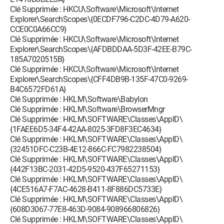
Clé Supprimée : HKCU\Software\Microsoft\Internet
Explorer\SearchScopes\{0ECDF796-C2DC-4D79-A620-
CCE0C0A66CC9}
Clé Supprimée : HKCU\Software\Microsoft\Internet
Explorer\SearchScopes\{AFDBDDAA-5D3F-42EE-B79C-
185A7020515B}
Clé Supprimée : HKCU\Software\Microsoft\Internet
Explorer\SearchScopes\{CFF4DB9B-135F-47C0-9269-
B4C6572FD61A}
Clé Supprimée : HKLM\Software\Babylon
Clé Supprimée : HKLM\Software\BrowserMngr
Clé Supprimée : HKLM\SOFTWARE\Classes\AppID\
{1FAEE6D5-34F4-42AA-8025-3FD8F3EC4634}
Clé Supprimée : HKLM\SOFTWARE\Classes\AppID\
{32451DFC-C23B-4E12-866C-FC7982238504}
Clé Supprimée : HKLM\SOFTWARE\Classes\AppID\
{442F13BC-2031-42D5-9520-437F65271153}
Clé Supprimée : HKLM\SOFTWARE\Classes\AppID\
{4CE516A7-F7AC-4628-B411-8F886DC5733E}
Clé Supprimée : HKLM\SOFTWARE\Classes\AppID\
{608D3067-77E8-463D-9084-908966806826}
Clé Supprimée : HKLM\SOFTWARE\Classes\AppID\