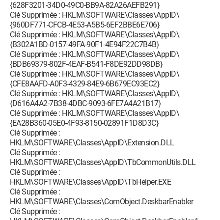
{628F3201-34D0-49C0-BB9A-82A26AEFB291}
Clé Supprimée : HKLM\SOFTWARE\Classes\AppID\
{960DF771-CFCB-4E53-A5B5-6EF2BBE6E706}
Clé Supprimée : HKLM\SOFTWARE\Classes\AppID\
{B302A1BD-0157-49FA-90F1-4E94F22C7B4B}
Clé Supprimée : HKLM\SOFTWARE\Classes\AppID\
{BDB69379-802F-4EAF-B541-F8DE92DD98DB}
Clé Supprimée : HKLM\SOFTWARE\Classes\AppID\
{CFE8AAFD-A0F3-4329-84E9-6B679EC93EC2}
Clé Supprimée : HKLM\SOFTWARE\Classes\AppID\
{D616A4A2-7B38-4DBC-9093-6FE7A4A21B17}
Clé Supprimée : HKLM\SOFTWARE\Classes\AppID\
{EA28B360-05E0-4F93-8150-02891F1D8D3C}
Clé Supprimée :
HKLM\SOFTWARE\Classes\AppID\Extension.DLL
Clé Supprimée :
HKLM\SOFTWARE\Classes\AppID\TbCommonUtils.DLL
Clé Supprimée :
HKLM\SOFTWARE\Classes\AppID\TbHelper.EXE
Clé Supprimée :
HKLM\SOFTWARE\Classes\ComObject.DeskbarEnabler
Clé Supprimée :