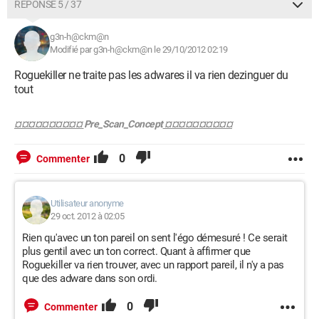
RÉPONSE 5 / 37
g3n-h@ckm@n
Modifié par g3n-h@ckm@n le 29/10/2012 02:19
Roguekiller ne traite pas les adwares il va rien dezinguer du
tout
¤¤¤¤¤¤¤¤¤¤
Pre_Scan_Concept
¤¤¤¤¤¤¤¤¤¤
0
Commenter
Utilisateur anonyme
29 oct. 2012 à 02:05
Rien qu'avec un ton pareil on sent l'égo démesuré ! Ce serait
plus gentil avec un ton correct. Quant à affirmer que
Roguekiller va rien trouver, avec un rapport pareil, il n'y a pas
que des adware dans son ordi.
0
Commenter