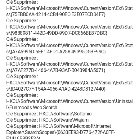
Clé Supprimée :
HKCU\Software\Microsoft\Windows\CurrentVersion\Ext\Stat
s\{75EBB0AA-4214-4CB4-90EC-E3E07ECD04F7}
Clé Supprimée :
HKCU\Software\Microsoft\Windows\CurrentVersion\Ext\Stat
s\{98889811-442D-49DD-99D7-DC866BE87DBC}
Clé Supprimée :
HKCU\Software\Microsoft\Windows\CurrentVersion\Ext\Stat
s\{A7A6995D-6EE1-4FD1-A258-49395D5BF99C}
Clé Supprimée :
HKCU\Software\Microsoft\Windows\CurrentVersion\Ext\Stat
s\{A7AF277D-1466-4A7B-93AF-B043984A5671}
Clé Supprimée :
HKCU\Software\Microsoft\Windows\CurrentVersion\Ext\Stat
s\{D4027C7F-154A-4066-A1AD-4243D8127440}
Clé Supprimée :
HKCU\Software\Microsoft\Windows\CurrentVersion\Uninstal
l\Funmoods Web Search
Clé Supprimée : HKCU\Software\Softonic
Clé Supprimée : HKCU\Software\Wajam
Clé Supprimée : HKCU\Software\Microsoft\Internet
Explorer\SearchScopes\{0633EE93-D776-472f-A0FF-
E1416B8B2E3A}