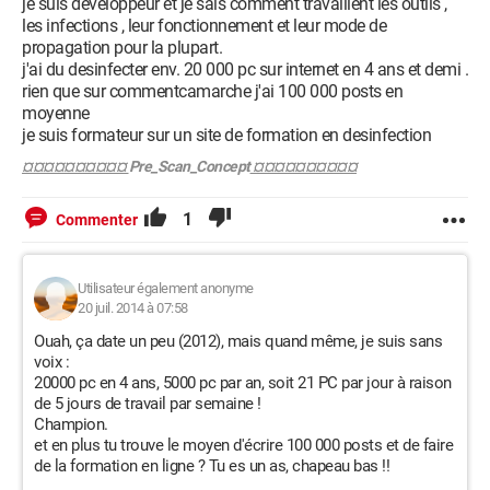
HKCU\SOFTWARE\Microsoft\Windows\CurrentVersion\Ext\
je suis developpeur et je sais comment travaillent les outils ,
Settings\{258C9770-1713-4021-8D7E-1F184A2BD754}
les infections , leur fonctionnement et leur mode de
(Adware.ShoppingReport2) -> Aucune action effectuée.
propagation pour la plupart.
HKLM\SOFTWARE\Microsoft\Windows\CurrentVersion\Unin
j'ai du desinfecter env. 20 000 pc sur internet en 4 ans et demi .
stall\Giant Savings (PUP.GamePlayLabs) -> Aucune action
rien que sur commentcamarche j'ai 100 000 posts en
effectuée.
moyenne
HKLM\SOFTWARE\Google\chrome\Extensions\fdloijijlkoblm
je suis formateur sur un site de formation en desinfection
igdofommgnheckmaki (PUP.Funmoods) -> Aucune action
¤¤¤¤¤¤¤¤¤¤
Pre_Scan_Concept
¤¤¤¤¤¤¤¤¤¤
effectuée.
Valeur(s) du Registre détectée(s): 0
1
Commenter
(Aucun élément nuisible détecté)
Elément(s) de données du Registre détecté(s): 0
Utilisateur également anonyme
(Aucun élément nuisible détecté)
20 juil. 2014 à 07:58
Ouah, ça date un peu (2012), mais quand même, je suis sans
Dossier(s) détecté(s): 0
voix :
(Aucun élément nuisible détecté)
20000 pc en 4 ans, 5000 pc par an, soit 21 PC par jour à raison
de 5 jours de travail par semaine !
Fichier(s) détecté(s): 10
Champion.
C:\Program Files (x86)\Giant Savings\Giant Savings.dll
et en plus tu trouve le moyen d'écrire 100 000 posts et de faire
(PUP.GamePlayLabs) -> Aucune action effectuée.
de la formation en ligne ? Tu es un as, chapeau bas !!
C:\Program Files (x86)\Giant Savings\Giant Savings.exe