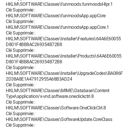
HKLM\SOFTWARE\Classes\funmoods.funmoodsHlpr.1
Clé Supprimée :
HKLM\SOFTWARE\Classes\funmoodsApp.appCore
Clé Supprimée :
HKLM\SOFTWARE\Classes\funmoodsApp.appCore.1
Clé Supprimée :
HKLM\SOFTWARE\Classes\Installer\Features\64A6E60055
D801F4BB8AC269354B72B8
Clé Supprimée :
HKLM\SOFTWARE\Classes\Installer\Products\64A6E60055
D801F4BB8AC269354B72B8
Clé Supprimée :
HKLM\SOFTWARE\Classes\Installer\UpgradeCodes\BA086F
2D38A8E1A47912955A68B3AD24
Clé Supprimée :
HKLM\SOFTWARE\Classes\MIME\Database\Content
Type\application/x-vnd.software.oneclickctrl.8
Clé Supprimée :
HKLM\SOFTWARE\Classes\Software.OneClickCtrl.8
Clé Supprimée :
HKLM\SOFTWARE\Classes\SoftwareUpdate.CoreClass
Clé Supprimée :