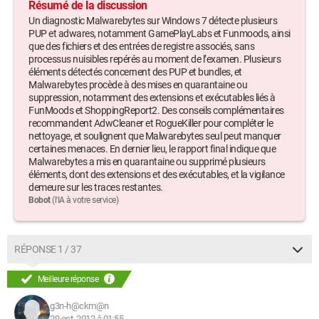
(PUP.GamePlayLabs) -> Aucune action effectuée.
Résumé de la discussion
HKCR\TypeLib\{44444444-4444-4444-4444-440044444479}
Un diagnostic Malwarebytes sur Windows 7 détecte plusieurs
(PUP.GamePlayLabs) -> Aucune action effectuée.
PUP et adwares, notamment GamePlayLabs et Funmoods, ainsi
HKCR\Interface\{55555555-5555-5555-5555-550055445579}
que des fichiers et des entrées de registre associés, sans
(PUP.GamePlayLabs) -> Aucune action effectuée.
processus nuisibles repérés au moment de l’examen. Plusieurs
éléments détectés concernent des PUP et bundles, et
HKCR\CrossriderApp0004479.BHO.1 (PUP.GamePlayLabs) ->
Malwarebytes procède à des mises en quarantaine ou
Aucune action effectuée.
suppression, notamment des extensions et exécutables liés à
HKLM\SOFTWARE\Microsoft\Windows\CurrentVersion\Expl
FunMoods et ShoppingReport2. Des conseils complémentaires
orer\Browser Helper Objects\{11111111-1111-1111-1111-
recommandent AdwCleaner et RogueKiller pour compléter le
110011441179} (PUP.GamePlayLabs) -> Aucune action
nettoyage, et soulignent que Malwarebytes seul peut manquer
effectuée.
certaines menaces. En dernier lieu, le rapport final indique que
HKCU\SOFTWARE\Microsoft\Windows\CurrentVersion\Ext\
Malwarebytes a mis en quarantaine ou supprimé plusieurs
Settings\{11111111-1111-1111-1111-110011441179}
éléments, dont des extensions et des exécutables, et la vigilance
(PUP.GamePlayLabs) -> Aucune action effectuée.
demeure sur les traces restantes.
Bobot
(l'IA à votre service)
HKCU\SOFTWARE\Microsoft\Windows\CurrentVersion\Ext\
Stats\{11111111-1111-1111-1111-110011441179}
(PUP.GamePlayLabs) -> Aucune action effectuée.
HKLM\SOFTWARE\Microsoft\Internet Explorer\Low
RÉPONSE 1 / 37
Rights\ElevationPolicy\{11111111-1111-1111-1111-
110011441179} (PUP.GamePlayLabs) -> Aucune action
Meilleure réponse
effectuée.
HKLM\SOFTWARE\Microsoft\Windows\CurrentVersion\Ext\
g3n-h@ckm@n
PreApproved\{11111111-1111-1111-1111-110011441179}
29 oct. 2012 à 01:55