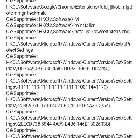
Clé Supprimée :
HKCU\Software\Google\Chrome\Extensions\fdloijijlkoblmigd
ofommgnheckmaki
Clé Supprimée : HKCU\Software\IM
Clé Supprimée : HKCU\Software\ImInstaller
Clé Supprimée : HKCU\Software\InstalledBrowserExtensions
Clé Supprimée :
HKCU\Software\Microsoft\Windows\CurrentVersion\Ext\bPr
otectSettings
Clé Supprimée :
HKCU\Software\Microsoft\Windows\CurrentVersion\Ext\Sett
ings\{0FB6A909-6086-458F-BD92-1F8EE10042A0}
Clé Supprimée :
HKCU\Software\Microsoft\Windows\CurrentVersion\Ext\Sett
ings\{11111111-1111-1111-1111-110011441179}
Clé Supprimée :
HKCU\Software\Microsoft\Windows\CurrentVersion\Ext\Sett
ings\{258C9770-1713-4021-8D7E-1F184A2BD754}
Clé Supprimée :
HKCU\Software\Microsoft\Windows\CurrentVersion\Ext\Sett
ings\{2EECD738-5844-4A99-B4B6-146BF802613B}
Clé Supprimée :
HKCU\Software\Microsoft\Windows\CurrentVersion\Ext\Sett