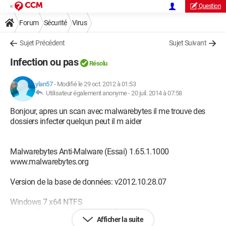
Question
Forum
Sécurité
Virus
Sujet Précédent
Sujet Suivant
Infection ou pas
Résolu
ylan57
-
Modifié le 29 oct. 2012 à 01:53
Utilisateur également anonyme -
20 juil. 2014 à 07:58
Bonjour, apres un scan avec malwarebytes il me trouve des
dossiers infecter quelqun peut il m aider
Malwarebytes Anti-Malware (Essai) 1.65.1.1000
www.malwarebytes.org
Version de la base de données: v2012.10.28.07
Windows 7 x64 NTFS
Internet Explorer 8.0.7600.16385
Afficher la suite
maicy :: MAICY-PC [administrateur]