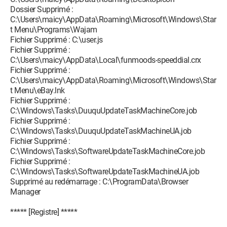
Dossier Supprimé :
C:\Users\maicy\AppData\Roaming\Microsoft\Windows\Star
t Menu\Programs\Wajam
Fichier Supprimé : C:\user.js
Fichier Supprimé :
C:\Users\maicy\AppData\Local\funmoods-speeddial.crx
Fichier Supprimé :
C:\Users\maicy\AppData\Roaming\Microsoft\Windows\Star
t Menu\eBay.lnk
Fichier Supprimé :
C:\Windows\Tasks\DuuquUpdateTaskMachineCore.job
Fichier Supprimé :
C:\Windows\Tasks\DuuquUpdateTaskMachineUA.job
Fichier Supprimé :
C:\Windows\Tasks\SoftwareUpdateTaskMachineCore.job
Fichier Supprimé :
C:\Windows\Tasks\SoftwareUpdateTaskMachineUA.job
Supprimé au redémarrage : C:\ProgramData\Browser
Manager
***** [Registre] *****