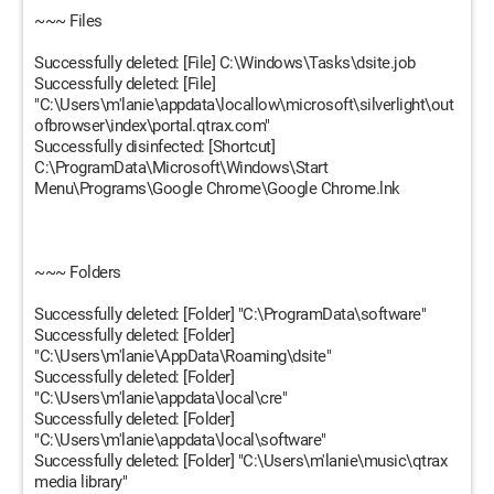
~~~ Files
Successfully deleted: [File] C:\Windows\Tasks\dsite.job
Successfully deleted: [File]
"C:\Users\m'lanie\appdata\locallow\microsoft\silverlight\out
ofbrowser\index\portal.qtrax.com"
Successfully disinfected: [Shortcut]
C:\ProgramData\Microsoft\Windows\Start
Menu\Programs\Google Chrome\Google Chrome.lnk
~~~ Folders
Successfully deleted: [Folder] "C:\ProgramData\software"
Successfully deleted: [Folder]
"C:\Users\m'lanie\AppData\Roaming\dsite"
Successfully deleted: [Folder]
"C:\Users\m'lanie\appdata\local\cre"
Successfully deleted: [Folder]
"C:\Users\m'lanie\appdata\local\software"
Successfully deleted: [Folder] "C:\Users\m'lanie\music\qtrax
media library"