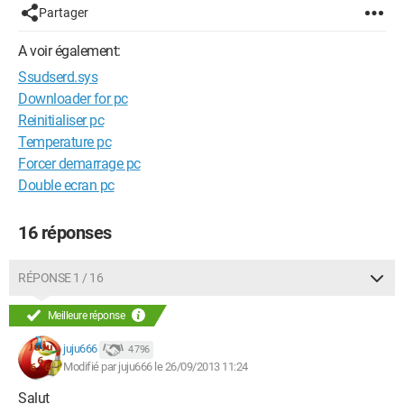
Partager
A voir également:
Ssudserd.sys
Downloader for pc
Reinitialiser pc
Temperature pc
Forcer demarrage pc
Double ecran pc
16 réponses
RÉPONSE 1 / 16
Meilleure réponse
juju666
4 796
Modifié par juju666 le 26/09/2013 11:24
Salut