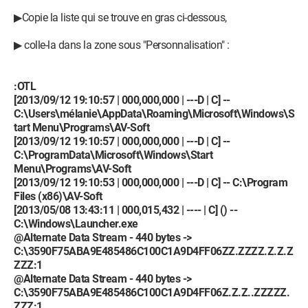
▶Copie la liste qui se trouve en gras ci-dessous,
▶ colle-la dans la zone sous "Personnalisation" :
:OTL
[2013/09/12 19:10:57 | 000,000,000 | ---D | C] --
C:\Users\mélanie\AppData\Roaming\Microsoft\Windows\S
tart Menu\Programs\AV-Soft
[2013/09/12 19:10:57 | 000,000,000 | ---D | C] --
C:\ProgramData\Microsoft\Windows\Start
Menu\Programs\AV-Soft
[2013/09/12 19:10:53 | 000,000,000 | ---D | C] -- C:\Program
Files (x86)\AV-Soft
[2013/05/08 13:43:11 | 000,015,432 | ---- | C] () --
C:\Windows\Launcher.exe
@Alternate Data Stream - 440 bytes ->
C:\3590F75ABA9E485486C100C1A9D4FF06ZZ.ZZZZ.Z.Z.Z
ZZZ:1
@Alternate Data Stream - 440 bytes ->
C:\3590F75ABA9E485486C100C1A9D4FF06Z.Z.Z..ZZZZZ.
ZZZ:1