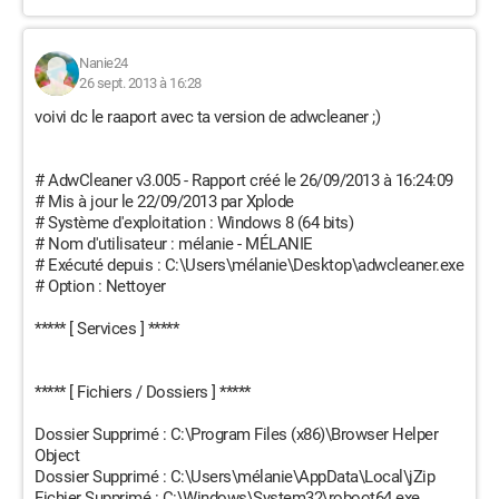
Nanie24
26 sept. 2013 à 16:28
voivi dc le raaport avec ta version de adwcleaner ;)
# AdwCleaner v3.005 - Rapport créé le 26/09/2013 à 16:24:09
# Mis à jour le 22/09/2013 par Xplode
# Système d'exploitation : Windows 8 (64 bits)
# Nom d'utilisateur : mélanie - MÉLANIE
# Exécuté depuis : C:\Users\mélanie\Desktop\adwcleaner.exe
# Option : Nettoyer
***** [ Services ] *****
***** [ Fichiers / Dossiers ] *****
Dossier Supprimé : C:\Program Files (x86)\Browser Helper
Object
Dossier Supprimé : C:\Users\mélanie\AppData\Local\jZip
Fichier Supprimé : C:\Windows\System32\roboot64.exe