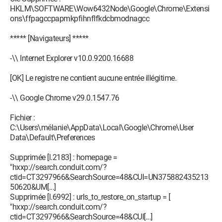
HKLM\SOFTWARE\Wow6432Node\Google\Chrome\Extensi
ons\ffpagccpapmkpfihnflfkdcbmodnagcc
***** [Navigateurs] *****
-\\ Internet Explorer v10.0.9200.16688
[OK] Le registre ne contient aucune entrée illégitime.
-\\ Google Chrome v29.0.1547.76
Fichier :
C:\Users\mélanie\AppData\Local\Google\Chrome\User
Data\Default\Preferences
Supprimée [l.2183] : homepage =
"hxxp://search.conduit.com/?
ctid=CT3297966&SearchSource=48&CUI=UN375882435213
50620&UM[...]
Supprimée [l.6992] : urls_to_restore_on_startup = [
"hxxp://search.conduit.com/?
ctid=CT3297966&SearchSource=48&CUI[...]