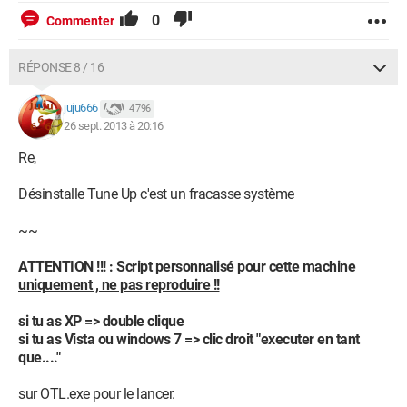
0
Commenter
RÉPONSE 8 / 16
juju666
4 796
26 sept. 2013 à 20:16
Re,
Désinstalle Tune Up c'est un fracasse système
~~
ATTENTION !!! : Script personnalisé pour cette machine
uniquement , ne pas reproduire !!
si tu as XP => double clique
si tu as Vista ou windows 7 => clic droit "executer en tant
que...."
sur OTL.exe pour le lancer.