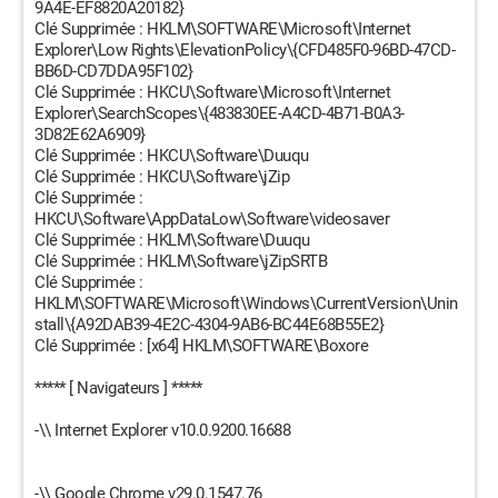
9A4E-EF8820A20182}
Clé Supprimée : HKLM\SOFTWARE\Microsoft\Internet
Explorer\Low Rights\ElevationPolicy\{CFD485F0-96BD-47CD-
BB6D-CD7DDA95F102}
Clé Supprimée : HKCU\Software\Microsoft\Internet
Explorer\SearchScopes\{483830EE-A4CD-4B71-B0A3-
3D82E62A6909}
Clé Supprimée : HKCU\Software\Duuqu
Clé Supprimée : HKCU\Software\jZip
Clé Supprimée :
HKCU\Software\AppDataLow\Software\videosaver
Clé Supprimée : HKLM\Software\Duuqu
Clé Supprimée : HKLM\Software\jZipSRTB
Clé Supprimée :
HKLM\SOFTWARE\Microsoft\Windows\CurrentVersion\Unin
stall\{A92DAB39-4E2C-4304-9AB6-BC44E68B55E2}
Clé Supprimée : [x64] HKLM\SOFTWARE\Boxore
***** [ Navigateurs ] *****
-\\ Internet Explorer v10.0.9200.16688
-\\ Google Chrome v29.0.1547.76