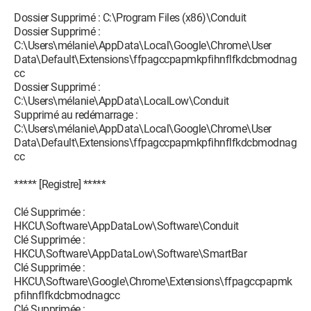
Dossier Supprimé : C:\Program Files (x86)\Conduit
Dossier Supprimé :
C:\Users\mélanie\AppData\Local\Google\Chrome\User
Data\Default\Extensions\ffpagccpapmkpfihnflfkdcbmodnag
cc
Dossier Supprimé :
C:\Users\mélanie\AppData\LocalLow\Conduit
Supprimé au redémarrage :
C:\Users\mélanie\AppData\Local\Google\Chrome\User
Data\Default\Extensions\ffpagccpapmkpfihnflfkdcbmodnag
cc
***** [Registre] *****
Clé Supprimée :
HKCU\Software\AppDataLow\Software\Conduit
Clé Supprimée :
HKCU\Software\AppDataLow\Software\SmartBar
Clé Supprimée :
HKCU\Software\Google\Chrome\Extensions\ffpagccpapmk
pfihnflfkdcbmodnagcc
Clé Supprimée :