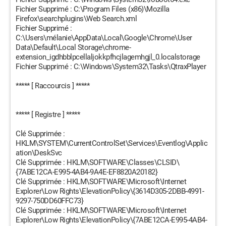
Fichier Supprimé : C:\Program Files (x86)\Mozilla
Firefox\searchplugins\Web Search.xml
Fichier Supprimé :
C:\Users\mélanie\AppData\Local\Google\Chrome\User
Data\Default\Local Storage\chrome-
extension_igdhbblpcellaljokkpfhcjlagemhgjl_0.localstorage
Fichier Supprimé : C:\Windows\System32\Tasks\QtraxPlayer
***** [ Raccourcis ] *****
***** [ Registre ] *****
Clé Supprimée :
HKLM\SYSTEM\CurrentControlSet\Services\Eventlog\Applic
ation\DeskSvc
Clé Supprimée : HKLM\SOFTWARE\Classes\CLSID\
{7ABE12CA-E995-4AB4-9A4E-EF8820A20182}
Clé Supprimée : HKLM\SOFTWARE\Microsoft\Internet
Explorer\Low Rights\ElevationPolicy\{3614D305-2DBB-4991-
9297-750DD60FFC73}
Clé Supprimée : HKLM\SOFTWARE\Microsoft\Internet
Explorer\Low Rights\ElevationPolicy\{7ABE12CA-E995-4AB4-