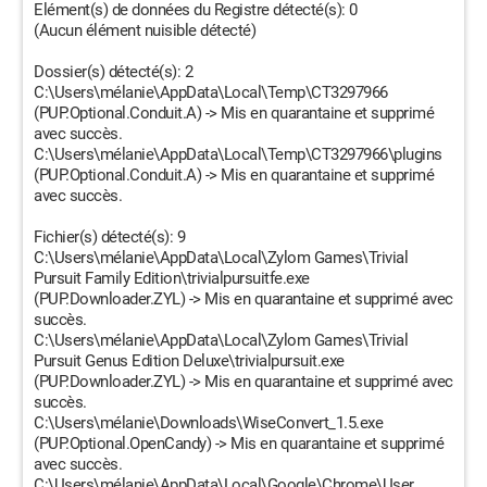
Elément(s) de données du Registre détecté(s): 0
(Aucun élément nuisible détecté)
Dossier(s) détecté(s): 2
C:\Users\mélanie\AppData\Local\Temp\CT3297966
(PUP.Optional.Conduit.A) -> Mis en quarantaine et supprimé
avec succès.
C:\Users\mélanie\AppData\Local\Temp\CT3297966\plugins
(PUP.Optional.Conduit.A) -> Mis en quarantaine et supprimé
avec succès.
Fichier(s) détecté(s): 9
C:\Users\mélanie\AppData\Local\Zylom Games\Trivial
Pursuit Family Edition\trivialpursuitfe.exe
(PUP.Downloader.ZYL) -> Mis en quarantaine et supprimé avec
succès.
C:\Users\mélanie\AppData\Local\Zylom Games\Trivial
Pursuit Genus Edition Deluxe\trivialpursuit.exe
(PUP.Downloader.ZYL) -> Mis en quarantaine et supprimé avec
succès.
C:\Users\mélanie\Downloads\WiseConvert_1.5.exe
(PUP.Optional.OpenCandy) -> Mis en quarantaine et supprimé
avec succès.
C:\Users\mélanie\AppData\Local\Google\Chrome\User