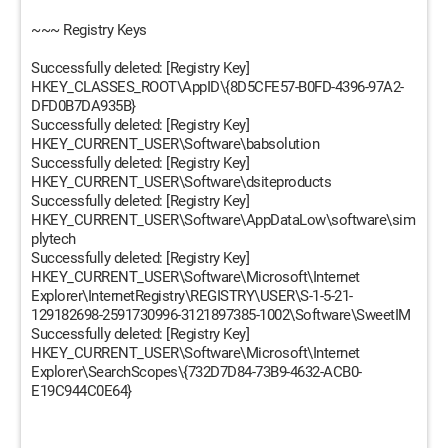
~~~ Registry Keys
Successfully deleted: [Registry Key]
HKEY_CLASSES_ROOT\AppID\{8D5CFE57-B0FD-4396-97A2-
DFD0B7DA935B}
Successfully deleted: [Registry Key]
HKEY_CURRENT_USER\Software\babsolution
Successfully deleted: [Registry Key]
HKEY_CURRENT_USER\Software\dsiteproducts
Successfully deleted: [Registry Key]
HKEY_CURRENT_USER\Software\AppDataLow\software\sim
plytech
Successfully deleted: [Registry Key]
HKEY_CURRENT_USER\Software\Microsoft\Internet
Explorer\InternetRegistry\REGISTRY\USER\S-1-5-21-
129182698-2591730996-3121897385-1002\Software\SweetIM
Successfully deleted: [Registry Key]
HKEY_CURRENT_USER\Software\Microsoft\Internet
Explorer\SearchScopes\{732D7D84-73B9-4632-ACB0-
E19C944C0E64}