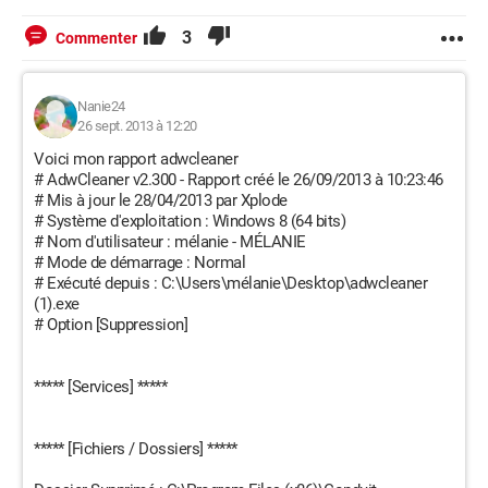
3
Commenter
Nanie24
26 sept. 2013 à 12:20
Voici mon rapport adwcleaner
# AdwCleaner v2.300 - Rapport créé le 26/09/2013 à 10:23:46
# Mis à jour le 28/04/2013 par Xplode
# Système d'exploitation : Windows 8 (64 bits)
# Nom d'utilisateur : mélanie - MÉLANIE
# Mode de démarrage : Normal
# Exécuté depuis : C:\Users\mélanie\Desktop\adwcleaner
(1).exe
# Option [Suppression]
***** [Services] *****
***** [Fichiers / Dossiers] *****