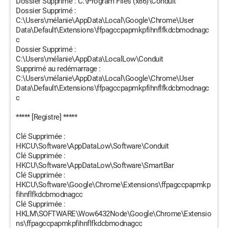
Dossier Supprimé : C:\Program Files (x86)\Conduit
Dossier Supprimé :
C:\Users\mélanie\AppData\Local\Google\Chrome\User
Data\Default\Extensions\ffpagccpapmkpfihnflfkdcbmodnagc
c
Dossier Supprimé :
C:\Users\mélanie\AppData\LocalLow\Conduit
Supprimé au redémarrage :
C:\Users\mélanie\AppData\Local\Google\Chrome\User
Data\Default\Extensions\ffpagccpapmkpfihnflfkdcbmodnagc
c
***** [Registre] *****
Clé Supprimée :
HKCU\Software\AppDataLow\Software\Conduit
Clé Supprimée :
HKCU\Software\AppDataLow\Software\SmartBar
Clé Supprimée :
HKCU\Software\Google\Chrome\Extensions\ffpagccpapmkp
fihnflfkdcbmodnagcc
Clé Supprimée :
HKLM\SOFTWARE\Wow6432Node\Google\Chrome\Extensio
ns\ffpagccpapmkpfihnflfkdcbmodnagcc