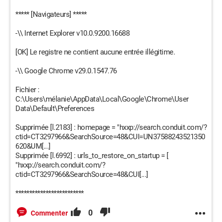
***** [Navigateurs] *****
-\\ Internet Explorer v10.0.9200.16688
[OK] Le registre ne contient aucune entrée illégitime.
-\\ Google Chrome v29.0.1547.76
Fichier :
C:\Users\mélanie\AppData\Local\Google\Chrome\User
Data\Default\Preferences
Supprimée [l.2183] : homepage = "hxxp://search.conduit.com/?
ctid=CT3297966&SearchSource=48&CUI=UN37588243521350
620&UM[...]
Supprimée [l.6992] : urls_to_restore_on_startup = [
"hxxp://search.conduit.com/?
ctid=CT3297966&SearchSource=48&CUI[...]
*************************
0
Commenter