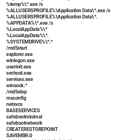
%temp%\*.exe /s
%ALLUSERSPROFILE%\Application Data\*.exe /s
%ALLUSERSPROFILE%\Application Data\*.
%APPDATA%\*.exe /s
%LocalAppData%\*
%LocalAppData%\*.
%SYSTEMDRIVE%\*.*
/md5start
explorer.exe
winlogon.exe
userinit.exe
svchost.exe
services.exe
winsock.*
/md5stop
msconfig
netsvcs
BASESERVICES
safebootminimal
safebootnetwork
CREATERESTOREPOINT
SAVEMBR:0