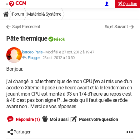
Question
Forum
Matériel & Système
Sujet Précédent
Sujet Suivant
Pâte thermique
Résolu
kardec-Paris
-
Modifié le 27 oct. 2012 à 19:47
Flogger
-
28 oct. 2012 à 13:30
Bonjour,
j'ai changé la pâte thermique de mon CPU j'en ai mis une d'un
accelero Xtreme III posé une heure avant et là le lendemain en
jouant mon CPU est monté à 93 en 1/4 d'heure au repos c'est
à 48 c'est pas bon signe !? .Je crois qu'il faut qu'elle se rôde
avant non . Merci de vos réponses
Répondre (1)
Moi aussi
Posez votre question
Partager