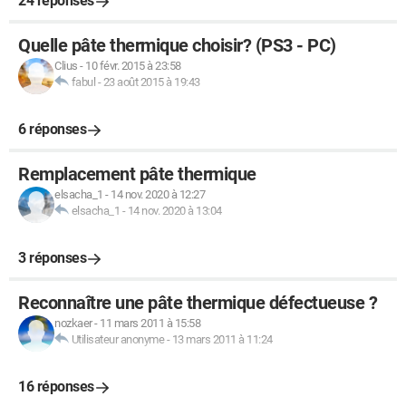
24 réponses
Quelle pâte thermique choisir? (PS3 - PC)
Clius
-
10 févr. 2015 à 23:58
fabul
-
23 août 2015 à 19:43
6 réponses
Remplacement pâte thermique
elsacha_1
-
14 nov. 2020 à 12:27
elsacha_1
-
14 nov. 2020 à 13:04
3 réponses
Reconnaître une pâte thermique défectueuse ?
nozkaer
-
11 mars 2011 à 15:58
Utilisateur anonyme
-
13 mars 2011 à 11:24
16 réponses