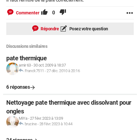
0
Commenter
Répondre
Posez votre question
Discussions similaires
pate thermique
amir 63
-
30 oct. 2009 à 18:37
Franck7511
-
27 déc. 2010 à 20:16
6 réponses
Nettoyage pate thermique avec dissolvant pour
ongles
MiYa
-
27 févr. 2023 à 13:09
brucine
-
28 févr. 2023 à 10:44