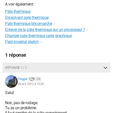
A voir également:
Pâte thermique
Dissolvant pate thermique
Pate thermique bricomarché
✓
Enlever de la pâte thermique sur un processeur ?
✓
Changer pate thermique carte graphique
Paté impérial sketch
✓
1 réponse
RÉPONSE 1 / 1
Flogger
238
28 oct. 2012 à 13:30
Salut
Non, pas de rodage.
Tu as un problème.
Il faut remttre de la pâte correctement.