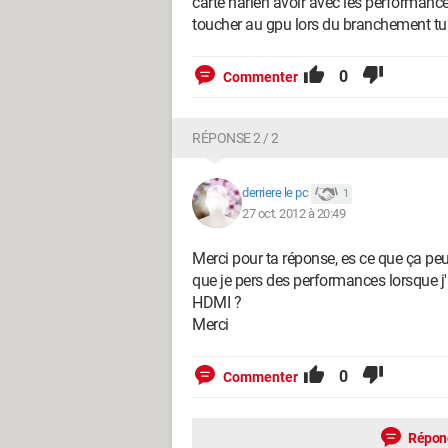
carte narien avoir avec les performance 
toucher au gpu lors du branchement tu 
0
Commenter
RÉPONSE 2 / 2
derriere le pc
1
27 oct. 2012 à 20:49
Merci pour ta réponse, es ce que ça peu
que je pers des performances lorsque j
HDMI ?
Merci
0
Commenter
Répon