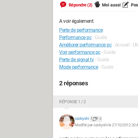
Répondre (2)
Moi aussi
Pose
A voir également:
Perte de performance
Performance pc
- Guide
Améliorer performance pc
- Accueil - Uti
Voir performance pc
- Guide
Perte de signal tv
- Guide
Mode performance
- Guide
2 réponses
RÉPONSE 1 / 2
ozokyshi
6
Modifié par ozokyshi le 27/10/2012 20: