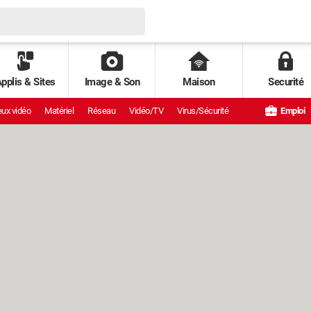
pplis & Sites
Image & Son
Maison
Securité
ux vidéo
Matériel
Réseau
Vidéo/TV
Virus/Sécurité
Emploi