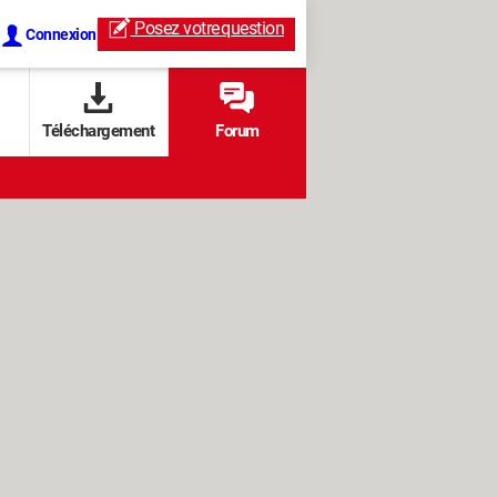
Posez votre
question
Connexion
Téléchargement
Forum