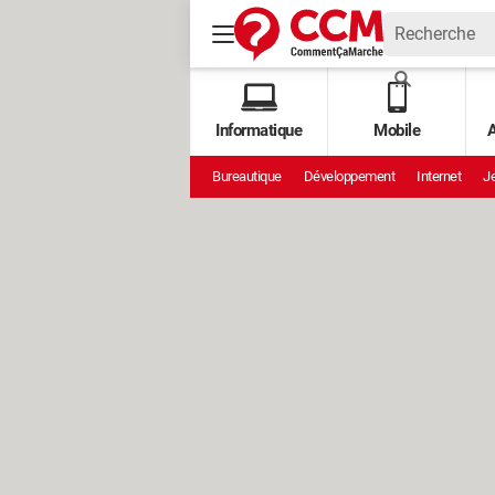
Informatique
Mobile
A
Bureautique
Développement
Internet
Je