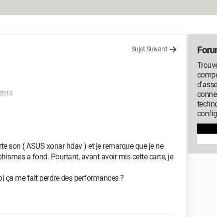
Foru
Sujet Suivant
Trouve
compos
d'ass
20:13
conne
techno
config
arte son ( ASUS xonar hdav ) et je remarque que je ne
hismes a fond. Pourtant, avant avoir mis cette carte, je
oi ça me fait perdre des performances ?