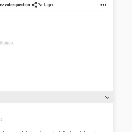
z votre question
Partager
litaires
45