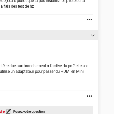
de jeux c plutot que ta pas installez les pilote ou ta
a fais des test de hz
t être due aux branchement a l'arrière du pc ? et es ce
'utilise un adaptateur pour passer du HDMI en Mini
dre
Posez votre question