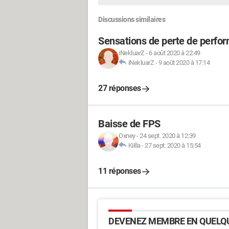
Discussions similaires
Sensations de perte de perfo
iNekluarZ
-
6 août 2020 à 22:49
iNekluarZ
-
9 août 2020 à 17:14
27 réponses
Baisse de FPS
Oxney
-
24 sept. 2020 à 12:39
Kiilla
-
27 sept. 2020 à 15:54
11 réponses
DEVENEZ MEMBRE EN QUELQU