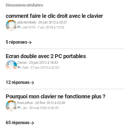
Discussions similaires
comment faire le clic droit avec le clavier
aida tembely
-
29 juin 2012 à 20:37
cire1515
-
7 avr. 2018 à 15:32
5 réponses
Ecran double avec 2 PC portables
Zenoo
-
25 juin 2012 à 18:43
Dali
-
27 avr. 2015 à 22:52
12 réponses
Pourquoi mon clavier ne fonctionne plus ?
RunLivRun
-
20 févr. 2012 à 02:43
Jei
-
30 mai 2026 à 06:30
65 réponses