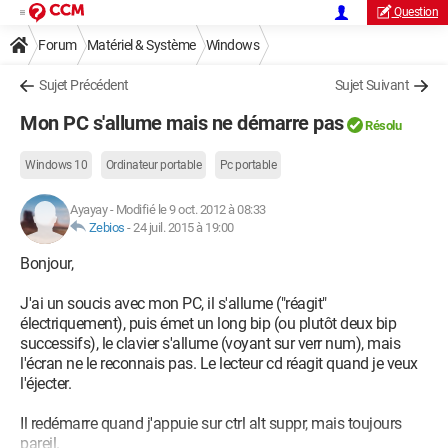
Question
Forum
Matériel & Système
Windows
Sujet Précédent
Sujet Suivant
Mon PC s'allume mais ne démarre pas
Résolu
Windows 10
Ordinateur portable
Pc portable
Ayayay
-
Modifié le 9 oct. 2012 à 08:33
Zebios
-
24 juil. 2015 à 19:00
Bonjour,
J'ai un soucis avec mon PC, il s'allume ("réagit"
électriquement), puis émet un long bip (ou plutôt deux bip
successifs), le clavier s'allume (voyant sur verr num), mais
l'écran ne le reconnais pas. Le lecteur cd réagit quand je veux
l'éjecter.
Il redémarre quand j'appuie sur ctrl alt suppr, mais toujours
pareil.