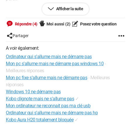
Afficher la suite
C'est cet ordinateur là, mais avec vista :
http://www.commentcamarche.net/guide/328583-fujitsu-
Répondre (4)
Moi aussi
(2)
Posez votre question
siemens-scaleo-pi-pentium-4-2-93-ghz-512-mo-200-go-dvdrw-
winxp-home
Partager
J'ai débranché et rebranché l'alimentation et les câbles qui
A voir également:
relient l'écran, mais rien ne change...
Ordinateur qui s'allume mais ne démarre pas
En espérant que quelqu'un sait quoi faire please !
Mon pc s'allume mais ne démarre pas windows 10
-
Meilleures réponses
Mon pc fixe s'allume mais ne démarre pas
- Meilleures
réponses
Windows 10 ne démarre pas
Kobo clignote mais ne s'allume pas
✓
Mon ordinateur ne reconnait pas ma clé usb
Ordinateur qui s'allume mais ne démarre pas hp
Kobo Aura H20 totalement bloquée
✓