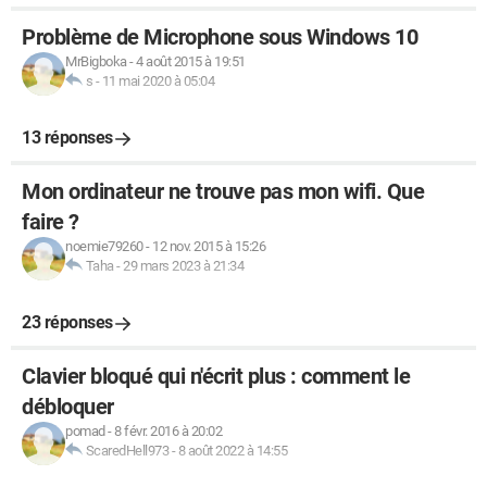
Problème de Microphone sous Windows 10
MrBigboka
-
4 août 2015 à 19:51
s
-
11 mai 2020 à 05:04
13 réponses
Mon ordinateur ne trouve pas mon wifi. Que
faire ?
noemie79260
-
12 nov. 2015 à 15:26
Taha
-
29 mars 2023 à 21:34
23 réponses
Clavier bloqué qui n'écrit plus : comment le
débloquer
pomad
-
8 févr. 2016 à 20:02
ScaredHell973
-
8 août 2022 à 14:55