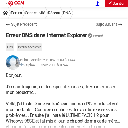
Question
Forum
Connectivité
Réseau
DNS
Sujet Précédent
Sujet Suivant
Erreur DNS dans Internet Explorer
Fermé
Dns
Internet explorer
Bubu
-
Modifié le 19 nov. 2003 à 10:44
Sphax -
19 nov. 2003 à 10:44
Bonjour...
J'essaie toujours, en désespoir de causes, de vous exposer
mon problème...
Voilà, j'ai installé une carte réseau sur mon PC pour le relier à
mon portable... Connexion entre les deux ordis réussie sans
problèmes... Ensuite, j'ai installé ULTIME PACK 1.2 pour
Windows 98SE et j'ai mis à jour le chipset de ma carte mère...
et quand j'ai voulu me connecter à internet... plus rien...