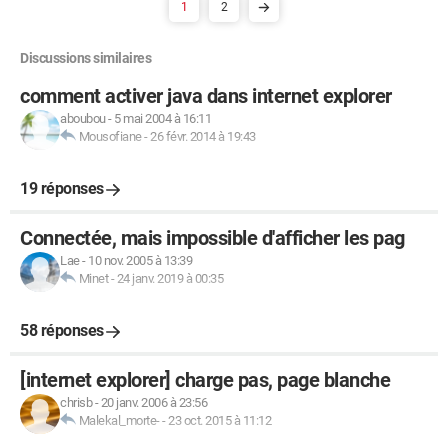
1
2
Discussions similaires
comment activer java dans internet explorer
aboubou
-
5 mai 2004 à 16:11
Mousofiane
-
26 févr. 2014 à 19:43
19 réponses
Connectée, mais impossible d'afficher les pag
Lae
-
10 nov. 2005 à 13:39
Minet
-
24 janv. 2019 à 00:35
58 réponses
[internet explorer] charge pas, page blanche
chrisb
-
20 janv. 2006 à 23:56
Malekal_morte-
-
23 oct. 2015 à 11:12