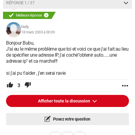
Pleaaaassse.... help meeeeeee....
RÉPONSE 1 / 37
Bubu
Meilleure réponse
Nelly
18 mars 2003 à 00:09
Bonjour Bubu,
J'ai eu le même problème que toi et voici ce que j'ai fait:au lieu
de spécifier une adresse IP, j'ai coché"obtenir auto......une
adresse ip" et ca marche!!!
si j'ai pu t'aider , j'en serai ravie
3
Afficher toute la discussion
Posez votre question