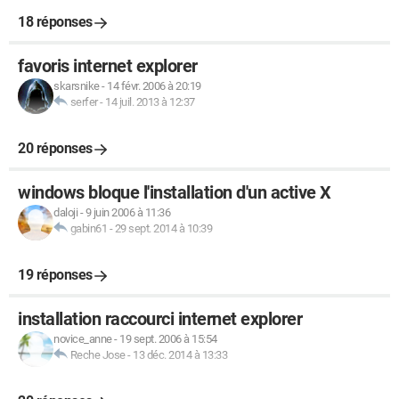
18 réponses
favoris internet explorer
skarsnike
-
14 févr. 2006 à 20:19
serfer
-
14 juil. 2013 à 12:37
20 réponses
windows bloque l'installation d'un active X
daloji
-
9 juin 2006 à 11:36
gabin61
-
29 sept. 2014 à 10:39
19 réponses
installation raccourci internet explorer
novice_anne
-
19 sept. 2006 à 15:54
Reche Jose
-
13 déc. 2014 à 13:33