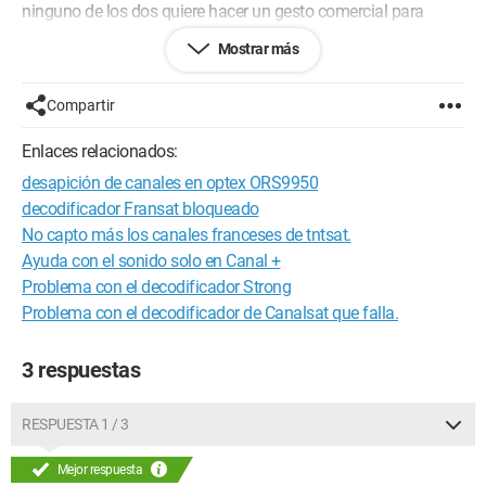
ninguno de los dos quiere hacer un gesto comercial para
cambiar este equipo.
Mostrar más
¿Tiene algún consejo que darme? ¿Se puede hacer una
actualización?
¿A quién debo dirigirme?
Compartir
Gracias de antemano por sus respuestas.
Enlaces relacionados:
desapición de canales en optex ORS9950
decodificador Fransat bloqueado
No capto más los canales franceses de tntsat.
Ayuda con el sonido solo en Canal +
Problema con el decodificador Strong
Problema con el decodificador de Canalsat que falla.
3 respuestas
RESPUESTA 1 / 3
Mejor respuesta