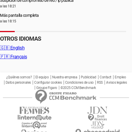
Suspición de compromiso de red / ip pública
a las 18:21
Más pantalla completa
a las 18:15
OTROS IDIOMAS
🇬🇧
English
🇫🇷
Français
¿Quiénes somos?
El equipo
Nuestra empresa
Publicidad
Contact
Empleo
Datos personales
Configurar cookies
Condiciones de uso
RSS
Avisos legales
Groupe Figaro
©2025 CCM Benchmark