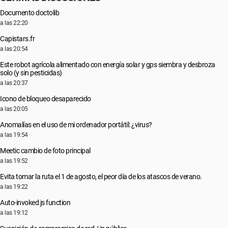
Documento doctolib
a las 22:20
Capistars.fr
a las 20:54
Este robot agrícola alimentado con energía solar y gps siembra y desbroza
solo (y sin pesticidas)
a las 20:37
Icono de bloqueo desaparecido
a las 20:05
Anomalías en el uso de mi ordenador portátil: ¿virus?
a las 19:54
Meetic cambio de foto principal
a las 19:52
Evita tomar la ruta el 1 de agosto, el peor día de los atascos de verano.
a las 19:22
Auto-invoked js function
a las 19:12