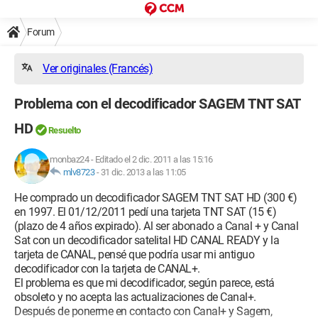
Forum
Ver originales (Francés)
Problema con el decodificador SAGEM TNT SAT
HD
Resuelto
monbaz24
-
Editado el 2 dic. 2011 a las 15:16
mlv8723
-
31 dic. 2013 a las 11:05
He comprado un decodificador SAGEM TNT SAT HD (300 €)
en 1997. El 01/12/2011 pedí una tarjeta TNT SAT (15 €)
(plazo de 4 años expirado). Al ser abonado a Canal + y Canal
Sat con un decodificador satelital HD CANAL READY y la
tarjeta de CANAL, pensé que podría usar mi antiguo
decodificador con la tarjeta de CANAL+.
El problema es que mi decodificador, según parece, está
obsoleto y no acepta las actualizaciones de Canal+.
Después de ponerme en contacto con Canal+ y Sagem,