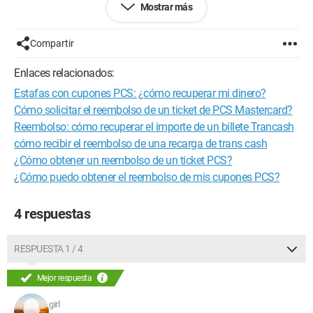
Mostrar más
desarrollo de esta oferta y al final escuché que no reconocían
mi número;
en fin, llamé al servicio al cliente de Bouygues Telecom que
Compartir
me dijo que no se había recibido ninguna carta.....(la envié el
día siguiente) y que debía esperar 8 semanas.., esperaré pero
Enlaces relacionados:
al leer algunos foros me doy cuenta de que hay muchas
Estafas con cupones PCS: ¿cómo recuperar mi dinero?
estafas con este tipo de oferta de reembolso y que el servicio
al cliente dice un poco cualquier cosa, me gustaría saber si
Cómo solicitar el reembolso de un ticket de PCS Mastercard?
hay alguien que también ha tenido este tipo de problema,
Reembolso: cómo recuperar el importe de un billete Trancash
¡gracias!
cómo recibir el reembolso de una recarga de trans cash
¿Cómo obtener un reembolso de un ticket PCS?
Configuración:
Windows 7 / Firefox 7.0.1
¿Cómo puedo obtener el reembolso de mis cupones PCS?
4 respuestas
RESPUESTA 1 / 4
Mejor respuesta
girl