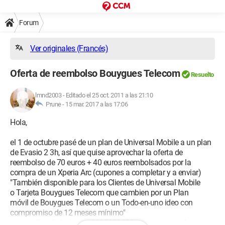
Forum
Ver originales (Francés)
Oferta de reembolso Bouygues Telecom
Resuelto
lmnd2003
-
Editado el 25 oct. 2011 a las 21:10
Prune -
15 mar. 2017 a las 17:06
Hola,
el 1 de octubre pasé de un plan de Universal Mobile a un plan
de Evasio 2 3h, así que quise aprovechar la oferta de
reembolso de 70 euros + 40 euros reembolsados por la
compra de un Xperia Arc (cupones a completar y a enviar)
"También disponible para los Clientes de Universal Mobile
o Tarjeta Bouygues Telecom que cambien por un Plan
móvil de Bouygues Telecom o un Todo-en-uno ideo con
compromiso de 12 meses mínimo"
así que llamé al número 0825038038 para conocer el