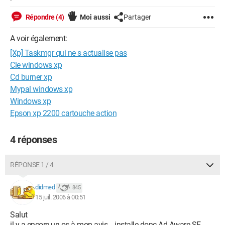
Répondre (4)
Moi aussi
Partager
A voir également:
[Xp] Taskmgr qui ne s actualise pas
Cle windows xp
Cd burner xp
Mypal windows xp
Windows xp
Epson xp 2200 cartouche action
4 réponses
RÉPONSE 1 / 4
didmed
845
15 juil. 2006 à 00:51
Salut
il y a encore un os à mon avis... installe donc Ad Aware SE