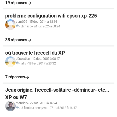
19 réponses
probleme configuration wifi epson xp-225
sam099
-
15 déc. 2014 à 18:14
Elchaco
-
24 juil. 2026 à 08:24
35 réponses
où trouver le freecell du XP
désolation
-
12 déc. 2007 à 08:47
lativ
-
18 févr. 2017 à 23:32
7 réponses
Jeux origine. freecell-solitaire -démineur- etc...
XP ou W7
mandgio
-
22 mai 2013 à 16:24
Utilisateur anonyme
-
27 mai 2013 à 16:47