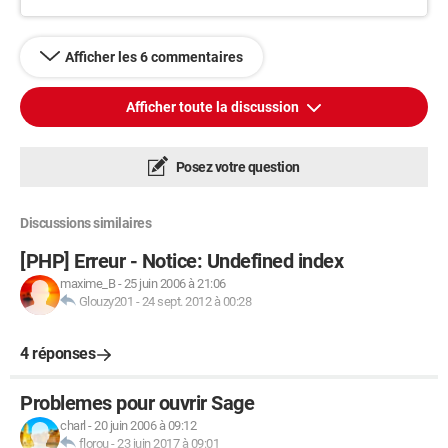
Afficher les 6 commentaires
Afficher toute la discussion
Posez votre question
Discussions similaires
[PHP] Erreur - Notice: Undefined index
maxime_B
-
25 juin 2006 à 21:06
Glouzy201
-
24 sept. 2012 à 00:28
4 réponses
Problemes pour ouvrir Sage
charl
-
20 juin 2006 à 09:12
florou
-
23 juin 2017 à 09:01