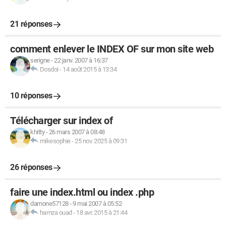
21 réponses
comment enlever le INDEX OF sur mon site web
serigne
-
22 janv. 2007 à 16:37
Dosdoi
-
14 août 2015 à 13:34
10 réponses
Télécharger sur index of
khitty
-
26 mars 2007 à 08:48
mikesophie
-
25 nov. 2025 à 09:31
26 réponses
faire une index.html ou index .php
damone57128
-
9 mai 2007 à 05:52
hamza ouad
-
18 avr. 2015 à 21:44