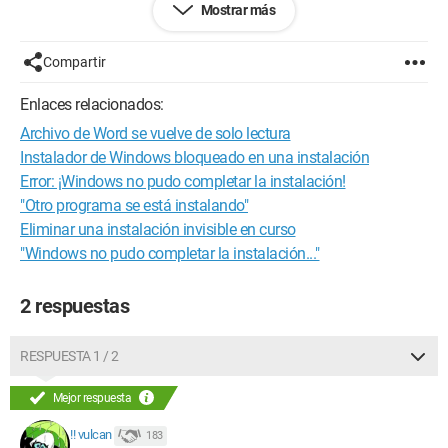
Mostrar más
absoluto. Por lo tanto, me resulta imposible desinstalar nada.
Si tuvieras una solución, te lo agradecería mucho.
Compartir
Enlaces relacionados:
Archivo de Word se vuelve de solo lectura
Instalador de Windows bloqueado en una instalación
Error: ¡Windows no pudo completar la instalación!
"Otro programa se está instalando"
Eliminar una instalación invisible en curso
"Windows no pudo completar la instalación..."
2 respuestas
RESPUESTA 1 / 2
Mejor respuesta
!! vulcan
183