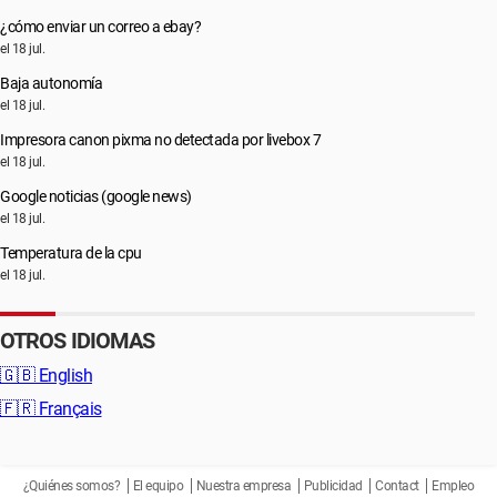
¿cómo enviar un correo a ebay?
el 18 jul.
Baja autonomía
el 18 jul.
Impresora canon pixma no detectada por livebox 7
el 18 jul.
Google noticias (google news)
el 18 jul.
Temperatura de la cpu
el 18 jul.
OTROS IDIOMAS
🇬🇧
English
🇫🇷
Français
¿Quiénes somos?
El equipo
Nuestra empresa
Publicidad
Contact
Empleo