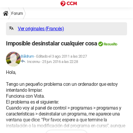
Forum
Ver originales (Francés)
Imposible desinstalar cualquier cosa
Resuelto
Båldrum
-
Editado el 3 ago. 2011 a las 20:27
Inconnu -
25 jun. 2016 a las 22:28
Hola,
Tengo un pequeño problema con un ordenador que estoy
intentando limpiar.
Funciona con Vista.
El problema es el siguiente:
Cuando voy al panel de control > programas > programas y
características > desinstalar un programa, me aparece una
ventana que dice: "Por favor, espere a que termine la
instalación o la modificación del programa en curso", aunque
no está en los procesos activos y no se está utilizando en