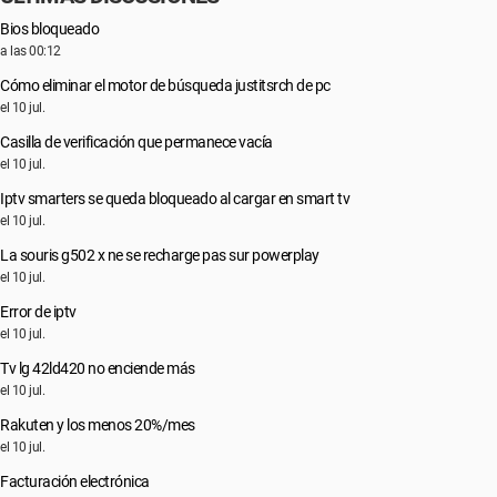
Bios bloqueado
a las 00:12
Cómo eliminar el motor de búsqueda justitsrch de pc
el 10 jul.
Casilla de verificación que permanece vacía
el 10 jul.
Iptv smarters se queda bloqueado al cargar en smart tv
el 10 jul.
La souris g502 x ne se recharge pas sur powerplay
el 10 jul.
Error de iptv
el 10 jul.
Tv lg 42ld420 no enciende más
el 10 jul.
Rakuten y los menos 20%/mes
el 10 jul.
Facturación electrónica