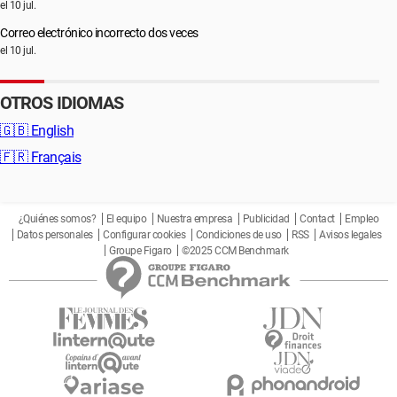
el 10 jul.
Correo electrónico incorrecto dos veces
el 10 jul.
OTROS IDIOMAS
🇬🇧
English
🇫🇷
Français
¿Quiénes somos?
El equipo
Nuestra empresa
Publicidad
Contact
Empleo
Datos personales
Configurar cookies
Condiciones de uso
RSS
Avisos legales
Groupe Figaro
©2025 CCM Benchmark