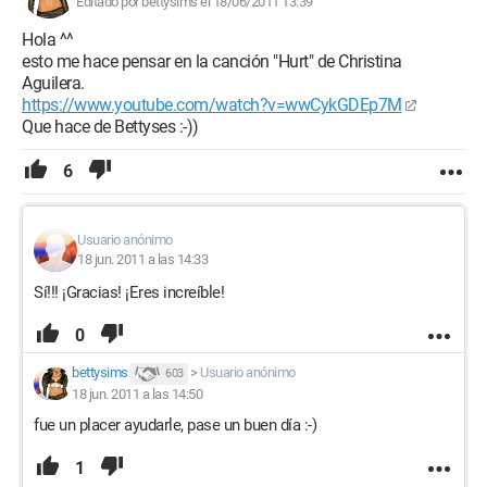
Editado por bettysims el 18/06/2011 13:39
Hola ^^
esto me hace pensar en la canción "Hurt" de Christina
Aguilera.
https://www.youtube.com/watch?v=wwCykGDEp7M
Que hace de Bettyses :-))
6
Usuario anónimo
18 jun. 2011 a las 14:33
Sí!!! ¡Gracias! ¡Eres increíble!
0
bettysims
>
Usuario anónimo
603
18 jun. 2011 a las 14:50
fue un placer ayudarle, pase un buen día :-)
1