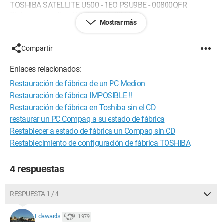
TOSHIBA SATELLITE U500 - 1EO PSU9BE - 00800QFR
Sistema operativo: Windows 7 - 32 bits.
Mostrar más
=> Explicaciones:
Compartir
Hace una semana, tuve el placer de ver que una partición
oculta de 300 Mo estaba configurada en la máquina. Así que
Enlaces relacionados:
usé la información de TOSHIBA para restablecer las
Restauración de fábrica de un PC Medion
configuraciones de fábrica, presionando F8 al arrancar el
ordenador, hacer reparar, usar TOSHIBA HDD Recovery y
Restauración de fábrica IMPOSIBLE !!
seguir las instrucciones como en este post:
Restauración de fábrica en Toshiba sin el CD
"https://www.commentcamarche.net/faq/17839-restaurer-un-
restaurar un PC Compaq a su estado de fábrica
ordinateur-toshiba-a-son-etat-d-usine"
Restablecer a estado de fábrica un Compaq sin CD
Restablecimiento de configuración de fábrica TOSHIBA
Y ahí, ¡genial, funciona!
=> Problema (y sí... es aquí donde el cerebro falla):
4 respuestas
A la salida, por un error de actualización, el ordenador ya no
quiere arrancar.
RESPUESTA 1 / 4
=> ¡El bicho! <=
Edawards
1 979