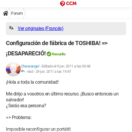
Forum
Ver originales (Francés)
Configuración de fábrica de TOSHIBA! =>
¡DESAPARECIÓ!
Resuelto
Chaosangel
-
Editado el 9 jun. 2011 a las 00:48
vlad -
29 jun. 2011 a las 19:47
¡Hola a toda la comunidad!
Me dirijo a vosotros en último recurso. ¡Busco entonces un
salvador!
¿Serás esa persona?
=> Problema:
Imposible reconfigurar un portátil: