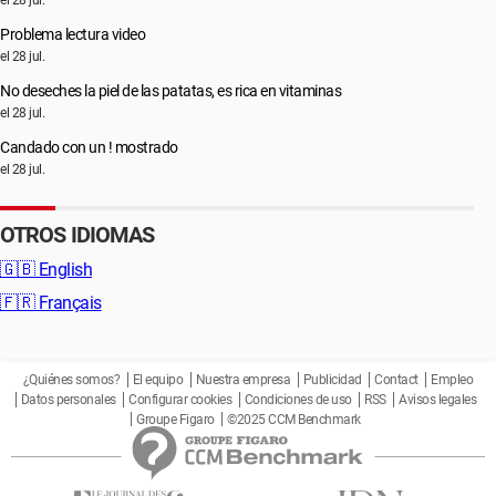
el 28 jul.
Problema lectura video
el 28 jul.
No deseches la piel de las patatas, es rica en vitaminas
el 28 jul.
Candado con un ! mostrado
el 28 jul.
OTROS IDIOMAS
🇬🇧
English
🇫🇷
Français
¿Quiénes somos?
El equipo
Nuestra empresa
Publicidad
Contact
Empleo
Datos personales
Configurar cookies
Condiciones de uso
RSS
Avisos legales
Groupe Figaro
©2025 CCM Benchmark