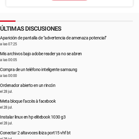
ÚLTIMAS DISCUSIONES
Aparición de pantalla de "advertencia de amenaza potencial"
a las 07:25
Mis archivos bajo adobe reader ya no se abren
a las 00:05
Compra de un teléfono inteligente samsung
a las 00:00
Ordenador abierto en un rincón
el 28 jul.
Meta bloque l’accès à facebook
el 28 jul.
Instalar linux en hp elitebook 1030 g3
el 28 jul.
Conectar 2 altavoces ibiza port15 vhf bt