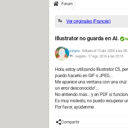
Forum
Ver originales (Francés)
Illustrator no guarda en AI.
R
yonyox
-
Editado el 15 abr. 2008 a las 08
segata -
17 ago. 2016 a las 20:13
Hola, estoy utilizando Illustrator CS, 
puedo hacerlo en GIF o JPEG...
Me aparece una ventana con una cruz ro
un error desconocido"...
No entiendo más... y en PDF sí funciona
Es muy molesto, no puedo recuperar un
Por favor, ayúdenme.
Compartir