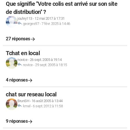
Que signifie ''Votre colis est arrivé sur son site
de distribution'' ?
jouhry113
-
12 mai 2017 à 17:31
georges97
-
7 févr. 2025 à 14:46
27 réponses
Tchat en local
novice
-
26 sept. 2005 à 19:14
novice
-
29 sept. 2005 à 18:15
4 réponses
chat sur reseau local
BrunSH
-
16 août 2005 à 13:44
kmel
-
6 sept. 2012 à 11:58
9 réponses