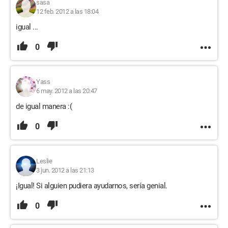
sasa
12 feb. 2012 a las 18:04
igual ...
0
Yass
6 may. 2012 a las 20:47
de igual manera :(
0
Leslie
3 jun. 2012 a las 21:13
¡Igual! Si alguien pudiera ayudarnos, sería genial.
0