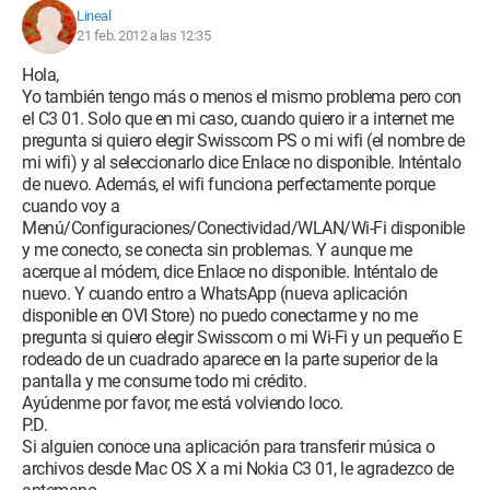
Lineal
21 feb. 2012 a las 12:35
Hola,
Yo también tengo más o menos el mismo problema pero con
el C3 01. Solo que en mi caso, cuando quiero ir a internet me
pregunta si quiero elegir Swisscom PS o mi wifi (el nombre de
mi wifi) y al seleccionarlo dice Enlace no disponible. Inténtalo
de nuevo. Además, el wifi funciona perfectamente porque
cuando voy a
Menú/Configuraciones/Conectividad/WLAN/Wi-Fi disponible
y me conecto, se conecta sin problemas. Y aunque me
acerque al módem, dice Enlace no disponible. Inténtalo de
nuevo. Y cuando entro a WhatsApp (nueva aplicación
disponible en OVI Store) no puedo conectarme y no me
pregunta si quiero elegir Swisscom o mi Wi-Fi y un pequeño E
rodeado de un cuadrado aparece en la parte superior de la
pantalla y me consume todo mi crédito.
Ayúdenme por favor, me está volviendo loco.
P.D.
Si alguien conoce una aplicación para transferir música o
archivos desde Mac OS X a mi Nokia C3 01, le agradezco de