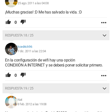
25 ago. 2011 a las 04:08
¡Muchas gracias! :D Me has salvado la vida. :D
0
RESPUESTA 18 / 25
kcedrick96
7 dic. 2011 a las 22:04
En la configuración de wifi hay una opción
CONEXIÓN A INTERNET y se deberá poner solicitar primero.
0
RESPUESTA 19 / 25
Nat
8 feb. 2012 a las 19:08