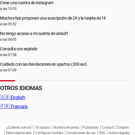
Crear una cuenta de instagram
a las 10:35
Muchos fais proponen una suscripción de 2€ y la tarjeta de 1€
a las 09:52
No tengo acceso a mi cuenta de ubisoft
a las 08:05
Consulta con explode
a las 07:58
Cuidado con las devoluciones en spartoo (300 eur)
a las 07:09
OTROS IDIOMAS
🇬🇧
English
🇫🇷
Français
¿Quiénes somos?
El equipo
Nuestra empresa
Publicidad
Contact
Empleo
Datos personales
Configurar cookies
Condiciones de uso
RSS
Avisos legales