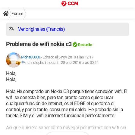
Forum
Ver originales (Francés)
Problema de wifi nokia c3
Resuelto
Moha80000
-
Editado el 6 nov. 2010 a las 12:17
christophe innocent -
28 ene. 2016 a las 00:54
Hola,
Hola,
Hola He comprado un Nokia C3 porque tiene conexión wifi. El
wifi se conecta bien, pero tan pronto como quiero usar
cualquier función de internet, es el EDGE el que toma el
control, y por lo tanto, consume mi saldo. He probado sin la
tarjeta SIM y el wifi e internet funcionan perfectamente.
Así que quisiera saber cómo navegar por internet con wifi sin
pasar por EDGE??