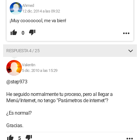
Ahmed
12 dic. 2014 a las 09:32
¡Muy coooooool, me va bien!
0
RESPUESTA 4 / 25
Valentin
5 dic. 2010 a las 15:29
@step973
He seguido normalmente tu proceso, pero al llegar a
Menú/Internet, no tengo "Parámetros de internet"?
¿Es normal?
Gracias.
5