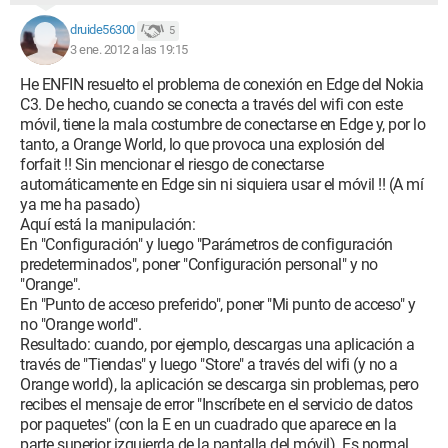
druide56300
5
3 ene. 2012 a las 19:15
He ENFIN resuelto el problema de conexión en Edge del Nokia
C3. De hecho, cuando se conecta a través del wifi con este
móvil, tiene la mala costumbre de conectarse en Edge y, por lo
tanto, a Orange World, lo que provoca una explosión del
forfait !! Sin mencionar el riesgo de conectarse
automáticamente en Edge sin ni siquiera usar el móvil !! (A mí
ya me ha pasado)
Aquí está la manipulación:
En "Configuración" y luego "Parámetros de configuración
predeterminados", poner "Configuración personal" y no
"Orange".
En "Punto de acceso preferido", poner "Mi punto de acceso" y
no "Orange world".
Resultado: cuando, por ejemplo, descargas una aplicación a
través de "Tiendas" y luego "Store" a través del wifi (y no a
Orange world), la aplicación se descarga sin problemas, pero
recibes el mensaje de error "Inscríbete en el servicio de datos
por paquetes" (con la E en un cuadrado que aparece en la
parte superior izquierda de la pantalla del móvil). Es normal,