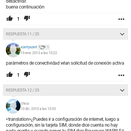
desactivar.
buena continuación
1
RESPUESTA 11 / 25
azertyazert
1
19 ene. 2013 a las 15:22
parámetros de conectividad wlan solicitud de conexión activa
1
RESPUESTA 12 / 25
chica
10 dic. 2010 a las 13:35
<translation>¿Puedes ir a configuración de internet, luego a
configuración, sin la tarjeta SIM, donde dice cuenta no hay
nada escrito y cuando pones tu SIM dice Bouygues WAP!!! Sé