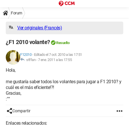
Forum
Ver originales (Francés)
¿F1 2010 volante?
Resuelto
F12010
-
Editado el 7 oct. 2010 a las 17:51
stffan -
7 ene. 2011 a las 17:55
Hola,
me gustaría saber todos los volantes para jugar a F1 2010? y
cuál es el más eficiente!?!
Gracias,
:°°
Compartir
Enlaces relacionados: