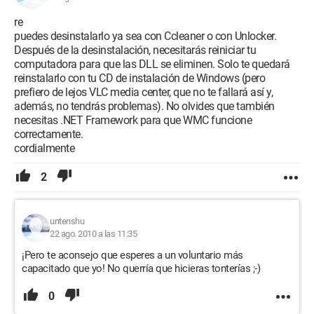
¿Hay algo que se pueda hacer?
re
Configuración:
puedes desinstalarlo ya sea con Ccleaner o con Unlocker.
NETBOOK ACER Aspire One / Windows 7
Ultimate
Después de la desinstalación, necesitarás reiniciar tu
CPU Intel Atom Processor N450 (1,66 GHz, 512 KB Cache)
computadora para que las DLL se eliminen. Solo te quedará
Memoria 1 GB
reinstalarlo con tu CD de instalación de Windows (pero
Disco duro 160 GB
prefiero de lejos VLC media center, que no te fallará así y,
además, no tendrás problemas). No olvides que también
necesitas .NET Framework para que WMC funcione
correctamente.
cordialmente
2
untenshu
22 ago. 2010 a las 11:35
¡Pero te aconsejo que esperes a un voluntario más
capacitado que yo! No querría que hicieras tonterías ;-)
0