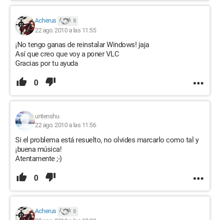
Acherus
8
22 ago. 2010 a las 11:55
¡No tengo ganas de reinstalar Windows! jaja
Así que creo que voy a poner VLC
Gracias por tu ayuda
0
untenshu
22 ago. 2010 a las 11:56
Si el problema está resuelto, no olvides marcarlo como tal y
¡buena música!
Atentamente ;-)
0
Acherus
8