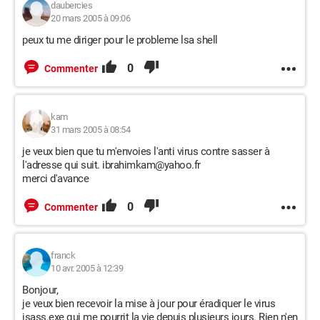
daubercies
20 mars 2005 à 09:06
peux tu me diriger pour le probleme lsa shell
0
Commenter
kam
31 mars 2005 à 08:54
je veux bien que tu m'envoies l'anti virus contre sasser à
l'adresse qui suit. ibrahimkam@yahoo.fr
merci d'avance
0
Commenter
franck
10 avr. 2005 à 12:39
Bonjour,
je veux bien recevoir la mise à jour pour éradiquer le virus
isass.exe qui me pourrit la vie depuis plusieurs jours. Rien n'en