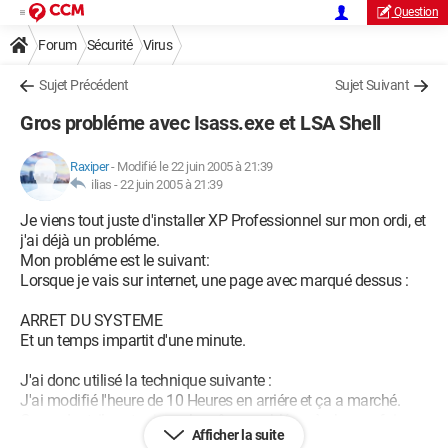
Question
Forum
Sécurité
Virus
Sujet Précédent
Sujet Suivant
Gros probléme avec Isass.exe et LSA Shell
Raxiper
-
Modifié le 22 juin 2005 à 21:39
ilias -
22 juin 2005 à 21:39
Je viens tout juste d'installer XP Professionnel sur mon ordi, et
j'ai déjà un probléme.
Mon probléme est le suivant:
Lorsque je vais sur internet, une page avec marqué dessus :
ARRET DU SYSTEME
Et un temps impartit d'une minute.
J'ai donc utilisé la technique suivante :
J'ai modifié l'heure de 10 Heures en arriére et ça a marché.
Cependant, il y a toujours le même probléme à chaque fois
Afficher la suite
que je me connecte. J'ai essayé tous les antivirus possibles et