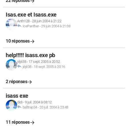
22 réponses
Isas.exe et Isass.exe
Anth128
-
28 juin 2004 à 21:22
IcePanther
-
29 juin 2004 à 21:08
10 réponses
help!!!!!! isass.exe pb
jéjé38
-
17 sept. 2005 à 20:52
jéjé38
-
18 sept. 2005 à 20:16
2 réponses
isass exe
didi
-
9 juil. 2004 à 08:12
balltrap34
-
20 juil. 2004 à 23:48
11 réponses