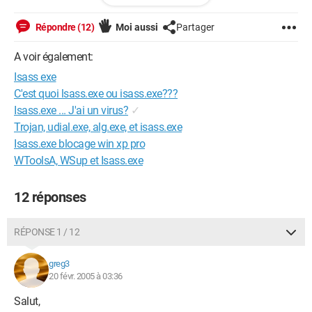
inimaginables, mais aucun ne m'a trouvé de virus "Sasser", ni
aucun autres virus d'ailleurs. Seul AVG Free m'a trouvé une
Répondre (12)
Moi aussi
Partager
bonne vingtaines de Trojans (Cheval de Troie).
Est-ce-que quelqu'un peut il me venir en aide,(Sans que j'ai
A voir également:
recours au site de Microsoft).
Isass exe
Merci d'avance !!!
C'est quoi lsass.exe ou isass.exe???
Isass.exe ... J'ai un virus?
✓
Configuration: 
Windows XP Professionnel

Trojan, udial.exe, alg.exe, et isass.exe
128 MO Ram

Isass.exe blocage win xp pro
2 Disques Durs

WToolsA, WSup et Isass.exe
- 8.18 GO

- 111 GO
12 réponses
RÉPONSE 1 / 12
greg3
20 févr. 2005 à 03:36
Salut,