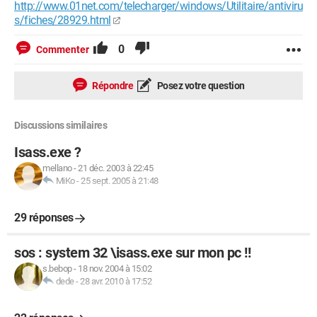
http://www.01net.com/telecharger/windows/Utilitaire/antiviru
s/fiches/28929.html
0
Commenter
Répondre
Posez votre question
Discussions similaires
Isass.exe ?
mellano
-
21 déc. 2003 à 22:45
MiKo
-
25 sept. 2005 à 21:48
29 réponses
sos : system 32 \isass.exe sur mon pc !!
s.bebop
-
18 nov. 2004 à 15:02
dede
-
28 avr. 2010 à 17:52