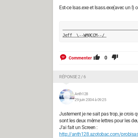
Est-ce Isas.exe et Isass.exe(avec un I) 
Jeff  \--WM@CCM--/ 
0
Commenter
RÉPONSE 2 / 6
Anth128
29 juin 2004 à 09:25
Justement je ne sait pas trop, je crois 
sont les deux même lettres pour les de
J'ai fait un Screen :
http://anth128.azotobac.com/probisa