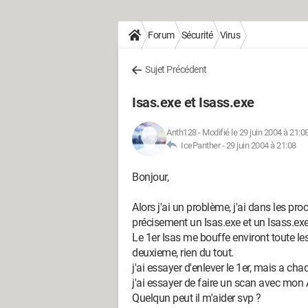
Forum
Sécurité
Virus
Sujet Précédent
Isas.exe et Isass.exe
Anth128
-
Modifié le 29 juin 2004 à 21:0
IcePanther -
29 juin 2004 à 21:08
Bonjour,
Alors j'ai un problème, j'ai dans les pr
précisement un Isas.exe et un Isass.exe
Le 1er Isas me bouffe environt toute le
deuxieme, rien du tout.
j'ai essayer d'enlever le 1er, mais a chaq
j'ai essayer de faire un scan avec mon A
Quelqun peut il m'aider svp ?