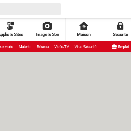
pplis & Sites
Image & Son
Maison
Securité
ux vidéo
Matériel
Réseau
Vidéo/TV
Virus/Sécurité
Emploi