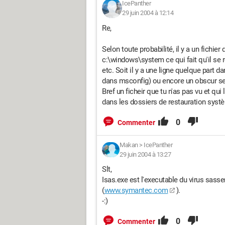
IcePanther
29 juin 2004 à 12:14
Re,
Selon toute probabilité, il y a un fichie
c:\windows\system ce qui fait qu'il se r
etc. Soit il y a une ligne quelque part d
dans msconfig) ou encore un obscur ser
Bref un ficheir que tu n'as pas vu et qui
dans les dossiers de restauration systè
0
Commenter
Makan
>
IcePanther
29 juin 2004 à 13:27
Slt,
Isas.exe est l'executable du virus sasse
(
www.symantec.com
).
-:)
0
Commenter