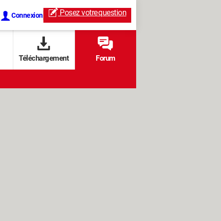
Posez votre
question
Connexion
Téléchargement
Forum