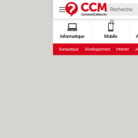
Informatique
Mobile
A
Bureautique
Développement
Internet
Je