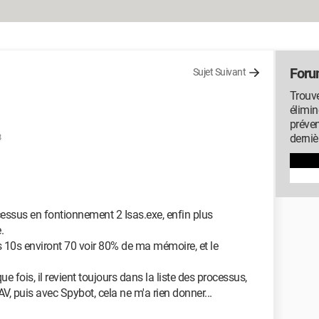
Foru
Sujet Suivant
Trouve
élimin
préven
8
derniè
ocessus en fontionnement 2 Isas.exe, enfin plus
.
s 10s environt 70 voir 80% de ma mémoire, et le
ue fois, il revient toujours dans la liste des processus,
V, puis avec Spybot, cela ne m'a rien donner...