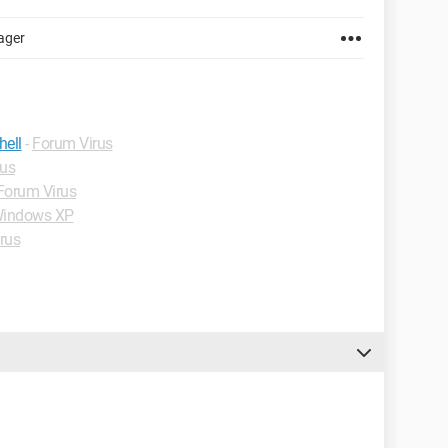
ager
hell
-
Forum Virus
rus
Forum Virus
indows XP
rus