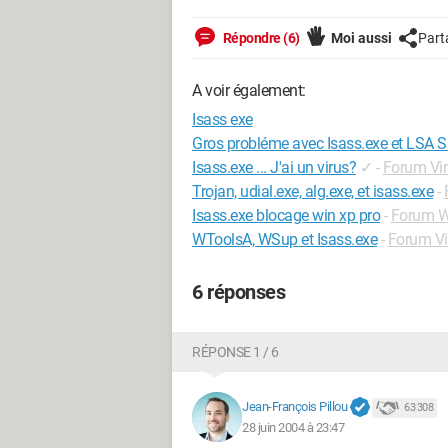
Répondre (6)
Moi aussi
Part
A voir également:
Isass exe
Gros probléme avec Isass.exe et LSA S
Isass.exe ... J'ai un virus?
✓
-
Forum Vi
Trojan, udial.exe, alg.exe, et isass.exe
-
Isass.exe blocage win xp pro
-
Forum W
WToolsA, WSup et Isass.exe
-
Forum Vi
6 réponses
RÉPONSE 1 / 6
Jean-François Pillou
63 308
28 juin 2004 à 23:47