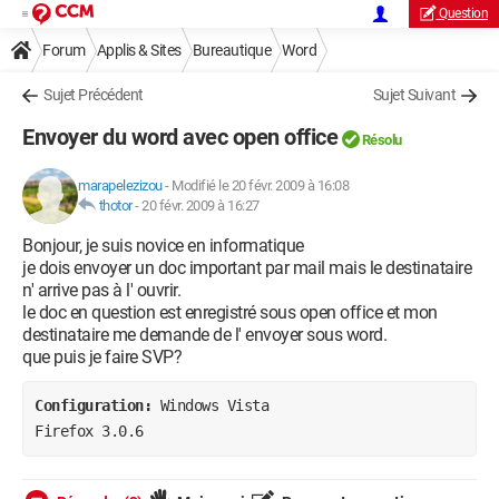
Question
Forum
Applis & Sites
Bureautique
Word
Sujet Précédent
Sujet Suivant
Envoyer du word avec open office
Résolu
marapelezizou
-
Modifié le 20 févr. 2009 à 16:08
thotor
-
20 févr. 2009 à 16:27
Bonjour, je suis novice en informatique
je dois envoyer un doc important par mail mais le destinataire
n' arrive pas à l' ouvrir.
le doc en question est enregistré sous open office et mon
destinataire me demande de l' envoyer sous word.
que puis je faire SVP?
Configuration: 
Windows Vista

Firefox 3.0.6