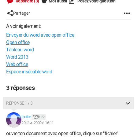
Répondre (3)
Moi aussi
Posez votre question
Partager
A voir également:
Envoyer du word avec open office
Open office
Tableau word
Word 2013
Web office
Espace insécable word
3 réponses
RÉPONSE 1 / 3
thotor
22
20 févr. 2009 à 16:11
ouvre ton document avec open office, clique sur "fichier"