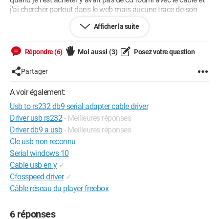
j'ai chercher partout dans le web mais aucune trace de son
pilote/driver svp si quelqu'un pourrait m'aider ca serait super
Afficher la suite
Configuration: 
Windows Vista

Firefox 3.0.5
Répondre (6)
Moi aussi
(3)
Posez votre question
Partager
A voir également:
Usb to rs232 db9 serial adapter cable driver
Driver usb rs232
- Meilleures réponses
Driver db9 a usb
- Meilleures réponses
Cle usb non reconnu
Serial windows 10
Cable usb en y
✓
Cfosspeed driver
✓
Câble réseau du player freebox
6 réponses