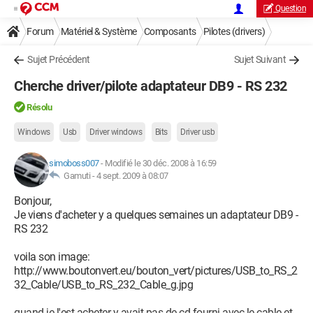
Question
Forum
Matériel & Système
Composants
Pilotes (drivers)
Sujet Précédent
Sujet Suivant
Cherche driver/pilote adaptateur DB9 - RS 232
Résolu
Windows
Usb
Driver windows
Bits
Driver usb
simoboss007
-
Modifié le 30 déc. 2008 à 16:59
Gamuti -
4 sept. 2009 à 08:07
Bonjour,
Je viens d'acheter y a quelques semaines un adaptateur DB9 -
RS 232
voila son image:
http://www.boutonvert.eu/bouton_vert/pictures/USB_to_RS_2
32_Cable/USB_to_RS_232_Cable_g.jpg
quand je l'est acheter y avait pas de cd fourni avec le cable et