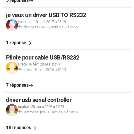
5 réponses
je veux un driver USB TO RS232
youness
-
19 août 2017 à 23:19
darkness974
-
19 août 2017 à 23:22
1 réponse
Pilote pour cable USB/RS232
Greg
-
16 févr. 2009 à 15:44
kikou
-
8 mars 2016 à 10:14
7 réponses
driver usb serial controller
cophol
-
20 mars 2006 à 22:51
jeromeboujon
-
16 avr. 2015 à 20:36
18 réponses