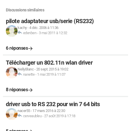
Discussions similaires
pilote adaptateur usb/serie (RS232)
kachy
-
4 déc. 2006 à 11:36
edenben
-
3 mai 2011 à 12:32
6 réponses
Télécharger un 802.11n wlan driver
NellyBlanc
-
20 sept. 2015 à 19:02
nanette
-
1 mai 2019 à 11:07
8 réponses
driver usb to RS 232 pour win 7 64 bits
nacer55
-
17 mars 2016 à 22:30
cerveaubleu
-
27 août 2019 à 17:18