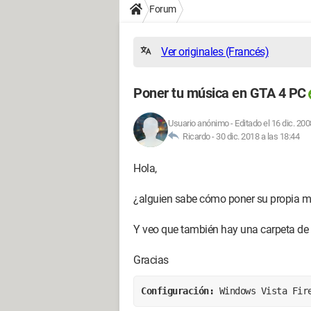
Forum
Ver originales (Francés)
Poner tu música en GTA 4 PC
Usuario anónimo
-
Editado el 16 dic. 200
Ricardo -
30 dic. 2018 a las 18:44
Hola,
¿alguien sabe cómo poner su propia mú
Y veo que también hay una carpeta de V
Gracias
Configuración: 
Windows Vista Fir