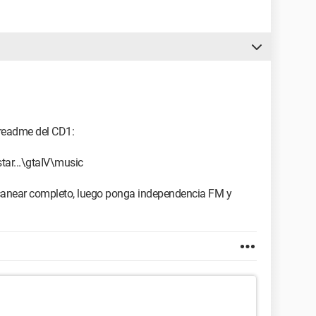
 readme del CD1:
ar...\gtaIV\music
escanear completo, luego ponga independencia FM y