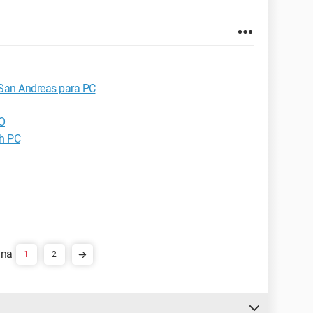
 San Andreas para PC
O
sh PC
1
2