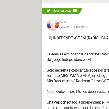
Mejor respuesta
Kent1
7 ene. 2009 a las 19:27
10) INDEPENDENCE FM (RADIO USUA
_______________________
Puedes seleccionar tus canciones favor
del juego Independence FM.
Solo necesitas colocar tus accesos dir
formato MP3, WMA o M4A) en el siguien
Mis Documentos\Rockstar Games\GTA
Nota: Quicktime o iTunes deben estar 
Una vez conectado a Independence FM, a
siguientes opciones desde la pestaña 