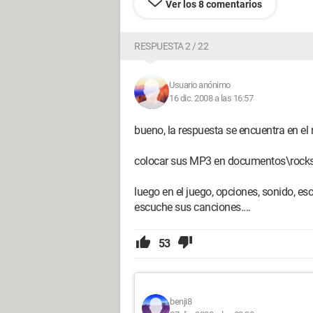
Ver los 8 comentarios
RESPUESTA 2 / 22
Usuario anónimo
16 dic. 2008 a las 16:57
bueno, la respuesta se encuentra en el
colocar sus MP3 en documentos\rockst
luego en el juego, opciones, sonido, 
escuche sus canciones....
53
benji8