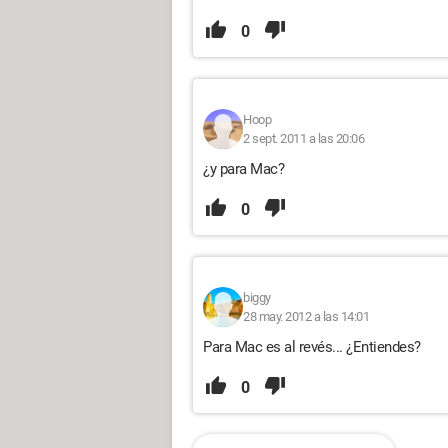
0
Hoop
2 sept. 2011 a las 20:06
¿y para Mac?
0
biggy
28 may. 2012 a las 14:01
Para Mac es al revés... ¿Entiendes?
0