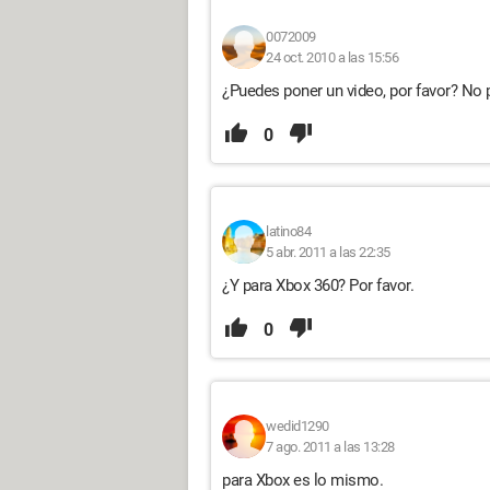
0072009
24 oct. 2010 a las 15:56
¿Puedes poner un video, por favor? No 
0
latino84
5 abr. 2011 a las 22:35
¿Y para Xbox 360? Por favor.
0
wedid1290
7 ago. 2011 a las 13:28
para Xbox es lo mismo.