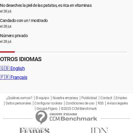
No deseches la piel de las patatas, es rica en vitaminas
el 28 jul.
Candado con un ! mostrado
el 28 jul.
Número privado
el 28 jul.
OTROS IDIOMAS
🇬🇧
English
🇫🇷
Français
¿Quiénes somos?
El equipo
Nuestra empresa
Publicidad
Contact
Empleo
Datos personales
Configurar cookies
Condiciones de uso
RSS
Avisos legales
Groupe Figaro
©2025 CCM Benchmark