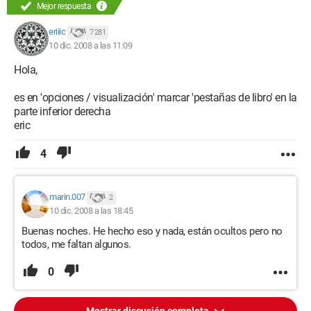
Mejor respuesta
eriiic
7 281
10 dic. 2008 a las 11:09
Hola,
es en 'opciones / visualización' marcar 'pestañas de libro' en la
parte inferior derecha
eric
4
marin.007
2
10 dic. 2008 a las 18:45
Buenas noches. He hecho eso y nada, están ocultos pero no
todos, me faltan algunos.
0