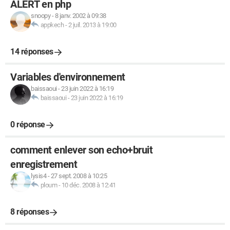
ALERT en php
snoopy
-
8 janv. 2002 à 09:38
appkech
-
2 juil. 2013 à 19:00
14 réponses
Variables d'environnement
baissaoui
-
23 juin 2022 à 16:19
baissaoui
-
23 juin 2022 à 16:19
0 réponse
comment enlever son echo+bruit
enregistrement
lysis4
-
27 sept. 2008 à 10:25
ploum
-
10 déc. 2008 à 12:41
8 réponses