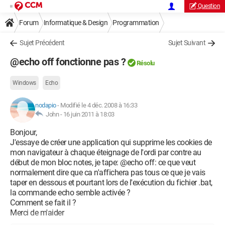
Question
Forum
Informatique & Design
Programmation
Sujet Précédent
Sujet Suivant
@echo off fonctionne pas ?
Résolu
Windows
Echo
nodapio
-
Modifié le 4 déc. 2008 à 16:33
John -
16 juin 2011 à 18:03
Bonjour,
J'essaye de créer une application qui supprime les cookies de
mon navigateur à chaque éteignage de l'ordi par contre au
début de mon bloc notes, je tape: @echo off: ce que veut
normalement dire que ca n'affichera pas tous ce que je vais
taper en dessous et pourtant lors de l'exécution du fichier .bat,
la commande echo semble activée ?
Comment se fait il ?
Merci de m'aider