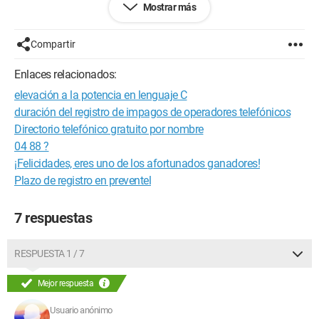
Mostrar más
[...]
flags &= ~CMS_DETACHED;
[...]
Compartir
flags |= CMS_BINARY;
Enlaces relacionados:
elevación a la potencia en lenguaje C
En los tutoriales de lenguaje C en la red no se habla de estos
operadores.
duración del registro de impagos de operadores telefónicos
¿Podrían estar definidos en las líneas de comandos del
Directorio telefónico gratuito por nombre
precompilador en algún archivo .h de la aplicación?
04 88 ?
¡Felicidades, eres uno de los afortunados ganadores!
Gracias
Plazo de registro en preventel
Configuration: 
Linux Kubuntu 7.04 gutsy Kdevelop
7 respuestas
RESPUESTA 1 / 7
Mejor respuesta
Usuario anónimo