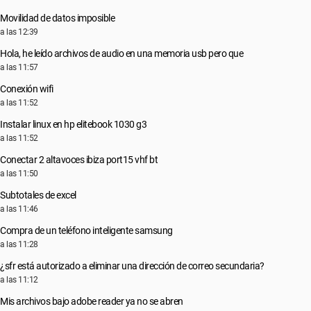
Movilidad de datos imposible
a las 12:39
Hola, he leído archivos de audio en una memoria usb pero que
a las 11:57
Conexión wifi
a las 11:52
Instalar linux en hp elitebook 1030 g3
a las 11:52
Conectar 2 altavoces ibiza port15 vhf bt
a las 11:50
Subtotales de excel
a las 11:46
Compra de un teléfono inteligente samsung
a las 11:28
¿sfr está autorizado a eliminar una dirección de correo secundaria?
a las 11:12
Mis archivos bajo adobe reader ya no se abren