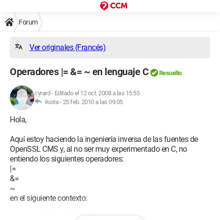
Forum
Ver originales (Francés)
Operadores |= &= ~ en lenguaje C
Resuelto
cyrard
-
Editado el 12 oct. 2008 a las 15:55
ikoria -
25 feb. 2010 a las 09:05
Hola,
Aquí estoy haciendo la ingeniería inversa de las fuentes de
OpenSSL CMS y, al no ser muy experimentado en C, no
entiendo los siguientes operadores:
|=
&=
~
en el siguiente contexto:
int flags=CMS_DETACHED;